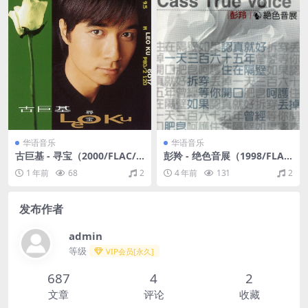
华语音乐
华语音乐
古巨基 - 寻宝（2000/FLAC/
彭羚 - 绝色音展（1998/FLA
分轨/268M）
C/分轨/272M）
1 年前
68
2
4 年前
131
2
发布作者
admin
等级
VIP会员[永久]
687
4
2
文章
评论
收藏