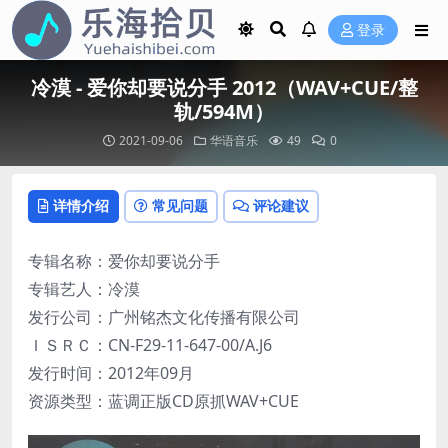
登录
冷漠 - 爱你却要说分手 2012（WAV+CUE/整
轨/594M）
2021-09-06
华语音乐
49
0
详情介绍
常见问题
评论建议
专辑名称：爱你却要说分手
专辑艺人：冷漠
发行公司：广州铭杰文化传播有限公司
ＩＳＲＣ：CN-F29-11-647-00/A.J6
发行时间：2012年09月
资源类型：蓝调正版CD原抓WAV+CUE