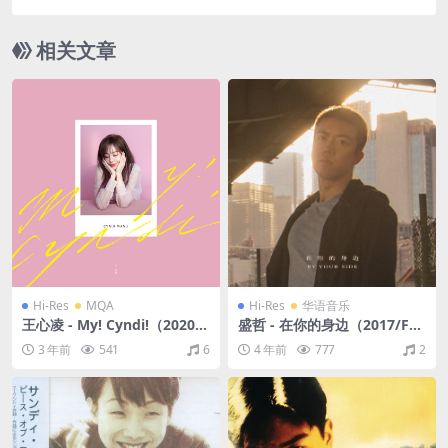
2013（WAV+CUE/整轨/566M）
相关文章
Hi-Res
MQA
Hi-Res
华语音乐
王心凌 - My! Cyndi!（2020/F
盛哲 - 在你的身边（2017/FL
LAC/分轨/0.99G）(MQA/24
AC/Single单曲/53.9M）(24b
3 年前
541
6
4 年前
777
2
bit/48kHz)
it/48kHz)