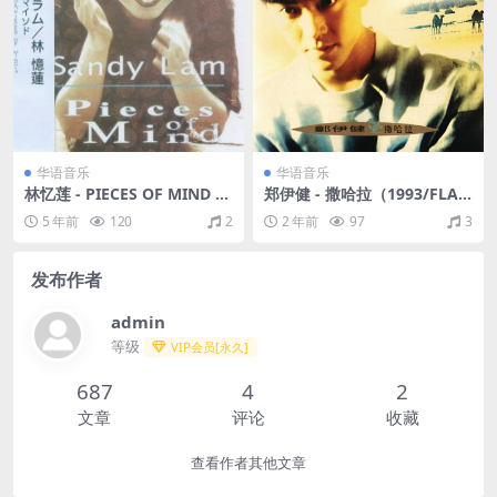
华语音乐
华语音乐
林忆莲 - PIECES OF MIND 日
郑伊健 - 撒哈拉（1993/FLA
本版 1995（WAV+CUE/整轨/
C/分轨/298M）
5 年前
120
2
2 年前
97
3
366M）
发布作者
admin
等级
VIP会员[永久]
687
4
2
文章
评论
收藏
查看作者其他文章