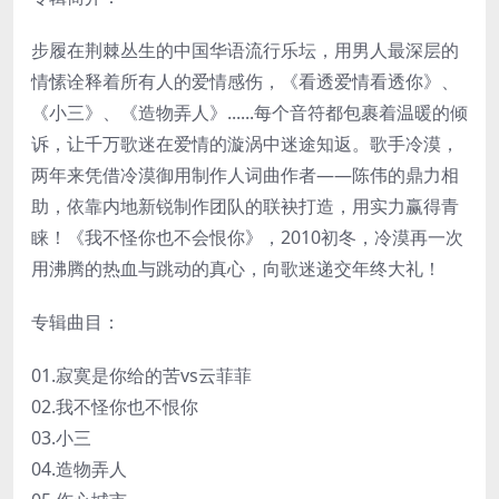
步履在荆棘丛生的中国华语流行乐坛，用男人最深层的
情愫诠释着所有人的爱情感伤，《看透爱情看透你》、
《小三》、《造物弄人》......每个音符都包裹着温暖的倾
诉，让千万歌迷在爱情的漩涡中迷途知返。歌手冷漠，
两年来凭借冷漠御用制作人词曲作者——陈伟的鼎力相
助，依靠内地新锐制作团队的联袂打造，用实力赢得青
睐！《我不怪你也不会恨你》，2010初冬，冷漠再一次
用沸腾的热血与跳动的真心，向歌迷递交年终大礼！
专辑曲目：
01.寂寞是你给的苦vs云菲菲
02.我不怪你也不恨你
03.小三
04.造物弄人