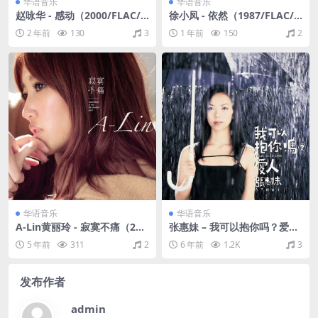
华语音乐
华语音乐
赵咏华 - 感动（2000/FLAC/
徐小凤 - 依然（1987/FLAC/
分轨/628M）
分轨/267M）
2 年前
130
3
1 年前
150
2
华语音乐
华语音乐
A-Lin黄丽玲 - 寂寞不痛（201
张惠妹 – 我可以抱你吗？爱人
0/FLAC/分轨/271M）
（1999/CUE+APE/整轨/335
5 年前
311
2
6 年前
1.2K
3
M）
发布作者
admin