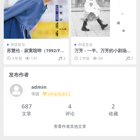
华语音乐
华语音乐
苏慧伦 - 寂寞喧哗（1992/FL
万芳 - 一半。万芳的小剧场
AC/分轨/227M）
（2015/FLAC/EP分轨/109
3 年前
131
2
2 年前
64
2
M）
发布作者
admin
等级
VIP会员[永久]
687
4
2
文章
评论
收藏
查看作者其他文章