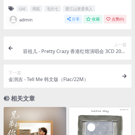
GAI
周延
毛衍七
爱江山更爱美人
admin
分享
收藏
点赞(
0
)
上一篇
容祖儿 - Pretty Crazy 香港红馆演唱会 3CD 2019
（Flac/分轨/1.52G）
下一篇
金润吉 - Tell Me 韩文版（Flac/22M）
相关文章