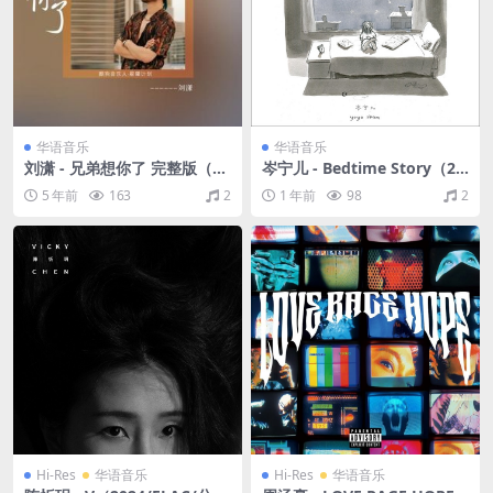
华语音乐
华语音乐
刘潇 - 兄弟想你了 完整版（Fl
岑宁儿 - Bedtime Story（20
ac/30.1M）
20/FLAC/EP分轨/171M）
5 年前
163
2
1 年前
98
2
Hi-Res
华语音乐
Hi-Res
华语音乐