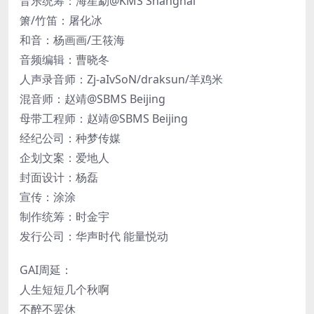
音乐统筹：海星勐@KMS Shanghai
箫/竹笛：屠化冰
和音：杨画画/王筱海
音频编辑：曹晓冬
人声录音师：Zj-aIvSoN/draksun/羊鸡米
混音师：赵靖@SBMS Beijing
母带工程师：赵靖@SBMS Beijing
经纪公司：种梦传媒
企划文案：爱地人
封面设计：杨磊
宣传：涂涂
制作统筹：时金宇
发行公司：华声时代 能量悦动
GAI周延：
人生短短几个秋啊
不醉不罢休