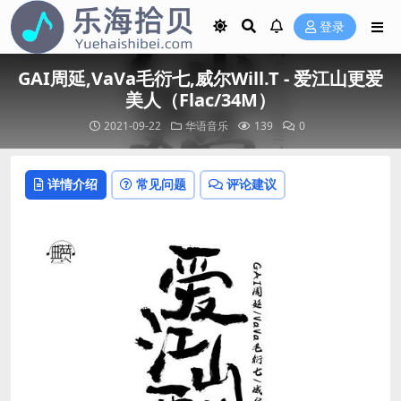
登录
GAI周延,VaVa毛衍七,威尔Will.T - 爱江山更爱
美人（Flac/34M）
2021-09-22
华语音乐
139
0
详情介绍
常见问题
评论建议