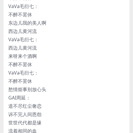
VaVa毛衍七：
不醉不罢休
东边儿我的美人啊
西边儿黄河流
VaVa毛衍七：
西边儿黄河流
来呀来个酒啊
不醉不罢休
VaVa毛衍七：
不醉不罢休
愁情烦事别放心头
GAI周延：
道不尽红尘奢恋
诉不完人间恩怨
世世代代都是缘
流着相同的血