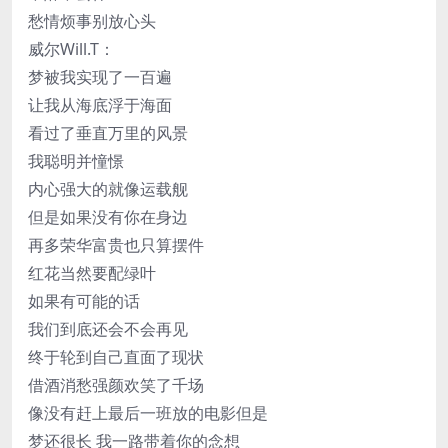
愁情烦事别放心头
威尔Will.T：
梦被我实现了一百遍
让我从海底浮于海面
看过了垂直万里的风景
我聪明并憧憬
内心强大的就像运载舰
但是如果没有你在身边
再多荣华富贵也只算摆件
红花当然要配绿叶
如果有可能的话
我们到底还会不会再见
终于轮到自己直面了现状
借酒消愁强颜欢笑了千场
像没有赶上最后一班放的电影但是
梦还很长 我一路带着你的念想