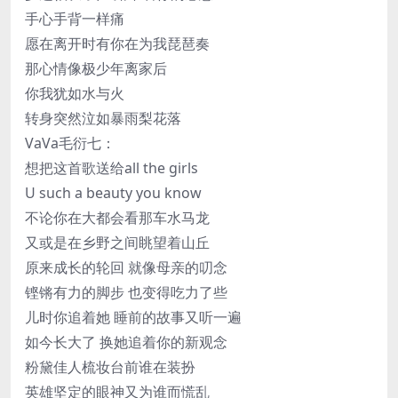
手心手背一样痛
愿在离开时有你在为我琵琶奏
那心情像极少年离家后
你我犹如水与火
转身突然泣如暴雨梨花落
VaVa毛衍七：
想把这首歌送给all the girls
U such a beauty you know
不论你在大都会看那车水马龙
又或是在乡野之间眺望着山丘
原来成长的轮回 就像母亲的叨念
铿锵有力的脚步 也变得吃力了些
儿时你追着她 睡前的故事又听一遍
如今长大了 换她追着你的新观念
粉黛佳人梳妆台前谁在装扮
英雄坚定的眼神又为谁而慌乱