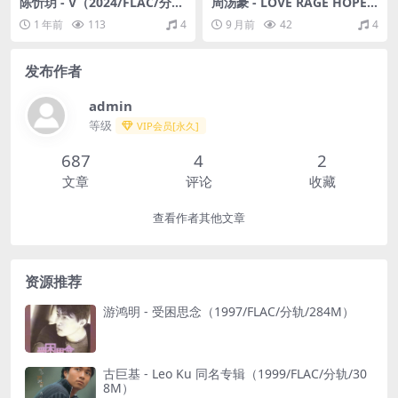
陈忻玥 - V（2024/FLAC/分
周汤豪 - LOVE RAGE HOPE
轨/917M）(24bit/44.1kHz)
(Explicit)（2025/FLAC/分轨/
1 年前
113
4
9 月前
42
4
455M）(24bit/48kHz)
发布作者
admin
等级
VIP会员[永久]
687
4
2
文章
评论
收藏
查看作者其他文章
资源推荐
游鸿明 - 受困思念（1997/FLAC/分轨/284M）
古巨基 - Leo Ku 同名专辑（1999/FLAC/分轨/30
8M）