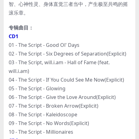
智、心神性灵、身体直觉三者当中，产生极至共鸣的摇
滚乐章。
专辑曲目：
CD1
01 - The Script - Good Ol' Days
02 - The Script - Six Degrees of Separation(Explicit)
03 - The Script, will.i.am - Hall of Fame (feat.
will.i.am)
04 - The Script - If You Could See Me Now(Explicit)
05 - The Script - Glowing
06 - The Script - Give the Love Around(Explicit)
07 - The Script - Broken Arrow(Explicit)
08 - The Script - Kaleidoscope
09 - The Script - No Words(Explicit)
10 - The Script - Millionaires