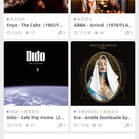
欧美音乐
欧美音乐
Enya - The Celts（1992/FLA
ABBA - Arrival（1976/FLA
C/分轨/204M）
C/分轨/286M）
5 年前
37
3
12 月前
44
3
MQA
欧美音乐
古典[纯音乐]
欧美音乐
Dido - Safe Trip Home（200
Era - Arielle Dombasle by E
8/FLAC/分轨/380M）(MQA/
ra (Special Edition)（2013/
3 年前
87
4
2 年前
64
3
16bit/44.1kHz)
FLAC/分轨/276M）