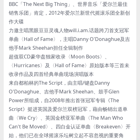
BBC「The Next Big Thing」、世界音乐「爱尔兰最佳
销售乐团」肯定，2012年爱尔兰新世代摇滚乐团全新创
作大碟
力邀主唱黑眼豆豆灵魂人物will.i.am.话题跨刀首支冠军
单曲〈Hall of Fame〉，主唱Danny O'Donaghue及吉
他手Mark Sheehan担任全辑制作
超值双CD豪华盘独家收录〈Moon Boots〉、
〈Hurricanes〉及〈Hall of Fame〉原始版本等三首未
收录作品及四首经典单曲现场演唱版本
来自都柏林的The Script，由主唱/键盘Danny
O'Donaghue、吉他手Mark Sheehan、鼓手Glen
Power所组成，自2008年推出首张冠军专辑《The
Script》挺进英国及爱尔兰双榜冠军，藉由畅销出道单
曲〈We Cry〉、英国金榜亚军单曲〈The Man Who
Can't Be Moved〉、四白金认证单曲〈Breakeven〉开
始，他们已在全球摇滚乐坛树立起不容忽视的重要角