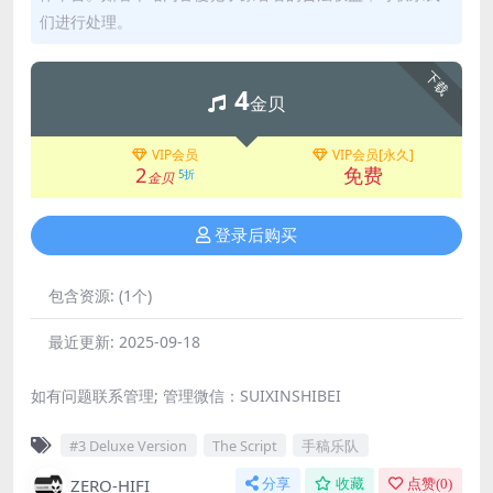
们进行处理。
下载
4
金贝
VIP会员
VIP会员[永久]
2
免费
5折
金贝
登录后购买
包含资源:
(1个)
最近更新:
2025-09-18
如有问题联系管理; 管理微信：SUIXINSHIBEI
#3 Deluxe Version
The Script
手稿乐队
ZERO-HIFI
分享
收藏
点赞(
0
)