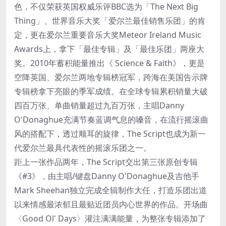
色，不仅荣获英国权威乐评BBC选为「The Next Big
Thing」、世界音乐大奖「爱尔兰最佳销售乐团」的肯
定，更在爱尔兰重要音乐大奖Meteor Ireland Music
Awards上，拿下「最佳专辑」及「最佳乐团」两座大
奖。2010年蓄积能量推出《 Science & Faith》，更是
空降英国、爱尔兰两地专辑榜冠军，跨海在美国告示牌
专辑榜拿下亮眼的季军成绩。在全球专辑累积销量大破
四百万张、单曲销量超过九百万张，主唱Danny
O'Donaghue充满节奏蓝调气息的嗓音，在流行摇滚曲
风的搭配下，透过顺耳的旋律，The Script也成为新一
代爱尔兰最具代表性的摇滚乐团之一。
距上一张作品两年，The Script交出第三张原创专辑
《#3》，由主唱/键盘Danny O'Donaghue及吉他手
Mark Sheehan独立完成全辑制作大任，打造乐团出道
以来情感最浓郁且最贴近团员内心世界的作品。开场曲
〈Good Ol' Days〉灌注满满能量，为整张专辑添加了