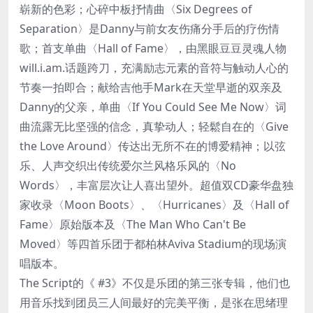
崭新的色彩；心碎中板抒情曲〈Six Degrees of
Separation〉是Danny与前女友伤痛分手后的疗伤情
歌；首支单曲〈Hall of Fame〉，由黑眼豆豆灵魂人物
will.i.am.话题跨刀，充满励志元素的音符与触动人心的
节奏一拍即合；献给吉他手Mark在天堂早逝的双亲及
Danny的父亲，单曲〈If You Could See Me Now〉词
曲流露无比坚强的信念，真挚动人；轻鬆自在的〈Give
the Love Around〉传达出无所不在的博爱精神；以弦
乐、人声交织出传统爱尔兰风格乐风的〈No
Words〉，丰富层次让人喜出望外。超值双CD豪华盘独
家收录〈Moon Boots〉、〈Hurricanes〉及〈Hall of
Fame〉原始版本及〈The Man Who Can't Be
Moved〉等四首乐团于都柏林Aviva Stadium的现场演
唱版本。
The Script的《 #3》不仅是乐团的第三张专辑，他们也
用音乐找到团员三人间最好的完美平衡，是张在思绪理