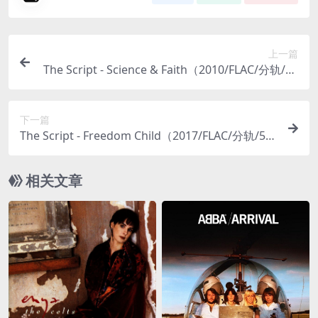
上一篇
The Script - Science & Faith（2010/FLAC/分轨/30
3M）
下一篇
The Script - Freedom Child（2017/FLAC/分轨/57
9M）(MQA/24bit/44.1kHz)
相关文章