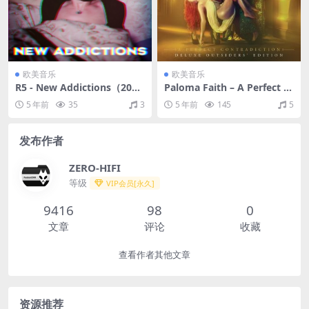
欧美音乐
欧美音乐
R5 - New Addictions（201
Paloma Faith – A Perfect C
7/FLAC/EP分轨/115M）
ontradiction (Outsiders' Ex
5 年前
35
3
5 年前
145
5
panded Edition)（2014/FLA
C/分轨/649M）
发布作者
ZERO-HIFI
等级
VIP会员[永久]
9416
98
0
文章
评论
收藏
查看作者其他文章
资源推荐