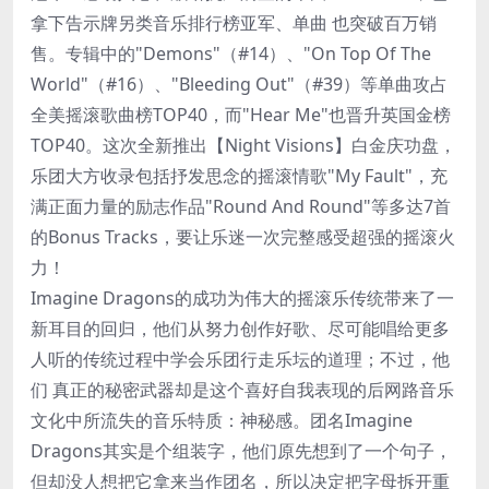
拿下告示牌另类音乐排行榜亚军、单曲 也突破百万销
售。专辑中的"Demons"（#14）、"On Top Of The
World"（#16）、"Bleeding Out"（#39）等单曲攻占
全美摇滚歌曲榜TOP40，而"Hear Me"也晋升英国金榜
TOP40。这次全新推出【Night Visions】白金庆功盘，
乐团大方收录包括抒发思念的摇滚情歌"My Fault"，充
满正面力量的励志作品"Round And Round"等多达7首
的Bonus Tracks，要让乐迷一次完整感受超强的摇滚火
力！
Imagine Dragons的成功为伟大的摇滚乐传统带来了一
新耳目的回归，他们从努力创作好歌、尽可能唱给更多
人听的传统过程中学会乐团行走乐坛的道理；不过，他
们 真正的秘密武器却是这个喜好自我表现的后网路音乐
文化中所流失的音乐特质：神秘感。团名Imagine
Dragons其实是个组装字，他们原先想到了一个句子，
但却没人想把它拿来当作团名，所以决定把字母拆开重