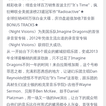
精彩收录：缔造全球百万销售首波主打"It`s Time"，疯
狂蝉联全美摇滚榜23週冠军作"Radioactive"★
全球狂销400万张白金大碟，庆功盘超值加收7首全新
BONUS TRACKS★
《Night Visions》为美国乐队Imagine Dragons的首张
录音室专辑，2012年凭借主流出道的录音室专辑
《Night Visions》获得巨大成功。
从 一开始台下只有6个观众的赌城驻唱乐团，变成2013
年全球最畅销的摇滚劲旅，只不过花了Imagine
Dragons不到一年的时间！来自拉斯维加斯，这个号称
罪恶之都，充满邪恶诱惑的地方，让谜幻乐团主唱Dan
Reynolds愤恨不平的写出“It’s Time”这首歌，跟乐团的
高材生们(波士顿的柏克里音乐学院)–吉他手Wayne
Sermon、贝斯手Ben McKee、鼓手Daniel
Platzman，用一场又一场的live演出，让台下的观众明
白他们的音乐比任何形式的赌局都令人兴奋。首张专辑