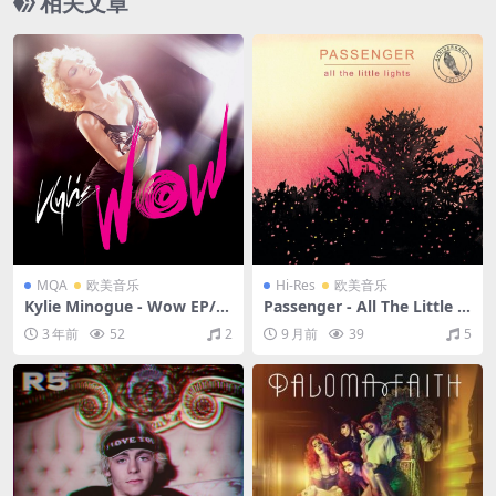
相关文章
MQA
欧美音乐
Hi-Res
欧美音乐
Kylie Minogue - Wow EP/W
Passenger - All The Little Li
ow EP (Remixes)（2008/FL
ghts (Anniversary Edition)
3 年前
52
2
9 月前
39
5
AC/EP分轨/262M）(MQA/16
[Explicit]（2023/FLAC/分轨/
bit/44.1kHz)
0.98G）(24bit/48kHz)