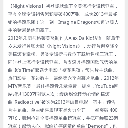
【Night Visions】初登场就拿下全美流行专辑榜亚军，
至今全球专辑销售累积突破400万张，成为2013年最畅
销的摇滚乐团！这一刻，Imagine Dragons知道这场人
生的赌局是他们赢了。
2012年乐团与格莱美奖制作人Alex Da Kid结盟，随后于
岁末发行首张大碟《Night Visions》，发行首週空降全
美摇滚专辑榜、另类专辑榜与数位下载销售榜三冠王，
同时登上流行专辑榜亚军。首支深具摇滚国歌气势的单
曲"It's Time"获选为电影「壁花男孩」预告片主题曲、
热门影集「花边教主」最终第六季谢幕片尾曲，2012年
MTV音乐奖「最佳摇滚音乐录像带」提名，YouTube网
站超过1300万浏览人次；缓缓燃烧悸动心情的摇滚
曲"Radioactive"被选为2013年瞩目电影「宿主」预告
片主题曲。单曲销售表现更是火力全开，一举突破 400
万张，顺利抢进全美摇滚单曲榜冠军，并疯狂蝉联23週
冠军！感动人心、献给抗癌病童的单曲"Demons"，也