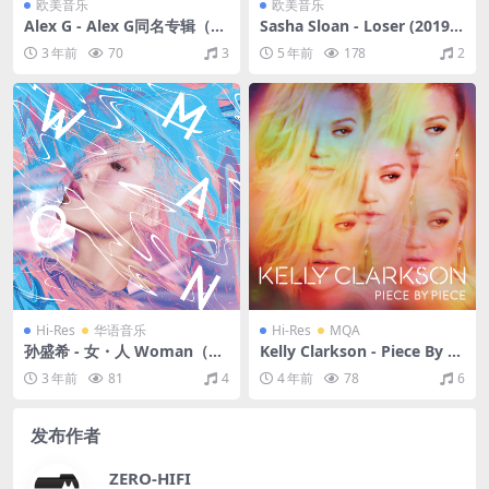
欧美音乐
欧美音乐
Alex G - Alex G同名专辑（20
Sasha Sloan - Loser (2019/F
14/FLAC/分轨/273M）
LAC/EP分轨/107M)
3 年前
70
3
5 年前
178
2
Hi-Res
华语音乐
Hi-Res
MQA
孙盛希 - 女・人 Woman（20
Kelly Clarkson - Piece By Pi
18/FLAC/分轨/455M）(24bi
ece (Deluxe Version)（201
3 年前
81
4
4 年前
78
6
t/48kHz)
5/FLAC/分轨/803M）（MQ
A/24Bit/44.1kHz）
发布作者
ZERO-HIFI