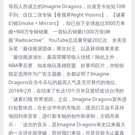
等四人所成立的Imagine Dragons，出道至今短短10年
不到、仅仅二张专辑【夜视界Night Visions】、【谜雾
幻镜Smoke + Mirrors】，却已创下全球超过3000万单
曲+900万专辑销量、一首钻石销量(1000万张)神
曲"Radioactive"、YouTube总流量突破20亿次、全美音
乐奖「最佳摇滚团体」两次封王，以及获得格莱美奖
「最佳摇滚演出」最高荣耀等惊人佳绩！除此之外，
NBA季后赛、知名电玩英雄联盟、好莱坞巨片，亦纷纷
指定选用作为广告主题曲，全都证明了Imagine
Dragons在当今乐坛的超高人气及无可替代的地位。
2016年2月，在结束了长达10个月并且曾经造访台湾的
「谜雾幻镜 世界巡回」之后，Imagine Dragons宣布进
行短暂休息，在长达半年的充电后，团员们又迫不及待
地回到录音室，进行新专辑的创作和录制，主唱丹表
示：「这次的音乐，是Imagine Dragons有史以来最大
的一次进化和突破，而对我们来说，也是目前为止最真