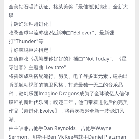
全美钻石唱片认证、格莱美奖「最佳摇滚演出」全新大
碟
╁谜幻乐种超进化╁
收录全球串流冲破2亿新神曲"Believer"、最新强
打"Thunder"等
╁好莱坞巨片指定╁
加值超收《我就要你好好的》插曲"Not Today"、《星
际过客》主题曲"Levitate"
将摇滚成功搭配流行、另类、电子等多重元素，建构出
听觉触动视觉的前卫风格，打造最独一无二的音乐品
种，谜幻乐团Imagine Dragons成为了全球破亿人信仰
膜拜的新世代乐团；睽违二年，他们带着进化后的完美
作品【超进化 Evolve】，将再次掀起全新一波谜幻风
潮。
由主唱兼吉他手Dan Reynolds、吉他手Wayne
Sermon、贝斯手Ben McKee与鼓手Daniel Platzman