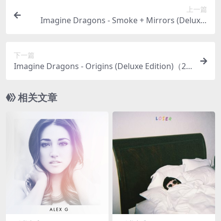
上一篇
Imagine Dragons - Smoke + Mirrors (Deluxe)
（2015/FLAC/分轨/573M）
下一篇
Imagine Dragons - Origins (Deluxe Edition)（20
18/FLAC/分轨/632M）(MQA/24bit/44.1kHz)
相关文章