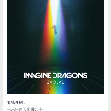
专辑介绍：
╁乐坛新天团崛起╁