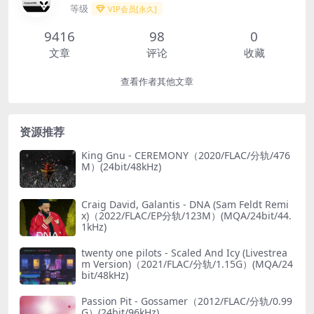
等级
VIP会员[永久]
9416
98
0
文章
评论
收藏
查看作者其他文章
资源推荐
King Gnu - CEREMONY（2020/FLAC/分轨/476
M）(24bit/48kHz)
Craig David, Galantis - DNA (Sam Feldt Remi
x)（2022/FLAC/EP分轨/123M）(MQA/24bit/44.
1kHz)
twenty one pilots - Scaled And Icy (Livestrea
m Version)（2021/FLAC/分轨/1.15G）(MQA/24
bit/48kHz)
Passion Pit - Gossamer（2012/FLAC/分轨/0.99
G）(24bit/96kHz)