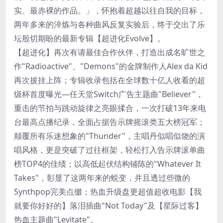
实、最赤裸的作品。」，怀抱着超越以往自我的目标，
两年多来的淬炼与各种曲风反复实验后，终于交出了乐
坛殷切期盼的最新专辑【超进化Evolve】。
【超进化】再次有请最佳合作伙伴，打造出成名旷世之
作"Radioactive"、"Demons"的金牌制作人Alex da Kid
再次披挂上阵；专辑收录包括在全球数十亿人收看的超
级杯首度曝光—任天堂Switch广告主题曲"Believer"，
重击的节拍与跳动旋律之亮眼揉合，一次打破13年来电
台最高点播纪录，全面占据告示牌摇滚类五大榜冠军；
颠覆所有乐迷想象的"Thunder"，主唱丹似唱似饶的演
唱风格，更是突破了过往框架，轻松打入告示牌滚单曲
榜TOP4的佳绩；以高低起伏结构铺陈的"Whatever It
Takes"，彰显了这两年来的蜕变，并且透过些微的
Synthpop完美点缀；热血升级盘更超值超收电影【我
就要你好好的】落泪插曲"Not Today"及【星际过客】
热血主题曲"Levitate"。