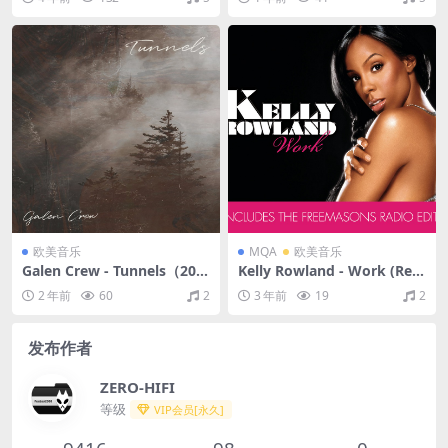
t/48kHz)
(24bit/192kHz)
欧美音乐
MQA
欧美音乐
Galen Crew - Tunnels（202
Kelly Rowland - Work (Rem
1/FLAC/EP分轨/75.3M）
ix)（2008/FLAC/EP分轨/218
2 年前
60
2
3 年前
19
2
M）(MQA/16bit/44.1kHz)
发布作者
ZERO-HIFI
等级
VIP会员[永久]