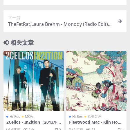
47.1M）
下一篇
TheFatRat,Laura Brehm - Monody (Radio Edit)
（2016/FLAC/Single单曲/31.3M）
相关文章
Hi-Res
MQA
Hi-Res
欧美音乐
2Cellos - In2ition（2013/FL
Fleetwood Mac - Kiln Hous
AC/分轨/538M）(MQA/24bi
e（1970/FLAC/分轨/1.4G）
4 年前
132
5
1 年前
41
5