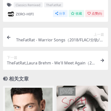
Classics Remixed
TheFatRat
ZERO-HIFI
分享
收藏
点赞(
0
)
上一篇
TheFatRat - Warrior Songs（2018/FLAC/分轨/13
8M）
下一篇
TheFatRat,Laura Brehm - We'll Meet Again（202
0/FLAC/Single单曲/44.2M）
相关文章