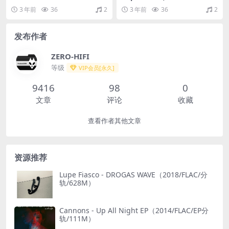
ses（2018/FLAC/分轨/145
TAPE TAPE（2020/FLAC/Sin
3 年前
36
2
3 年前
36
2
M）
gle分轨/33M）
发布作者
ZERO-HIFI
等级
VIP会员[永久]
9416
98
0
文章
评论
收藏
查看作者其他文章
资源推荐
Lupe Fiasco - DROGAS WAVE（2018/FLAC/分
轨/628M）
Cannons - Up All Night EP（2014/FLAC/EP分
轨/111M）