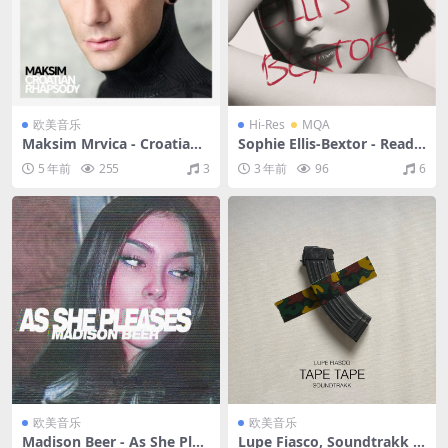
欧美音乐
Hi-Res
MQA
Maksim Mrvica - Croatian
Sophie Ellis-Bextor - Read
Rhapsody（2016/FLAC/分
My Lips（2002/FLAC/分轨/3
5 年前
255
3
3 年前
96
6
轨/224M）
83M）(MQA/24bit/44.1kH
z)
欧美音乐
欧美音乐
Madison Beer - As She Plea
Lupe Fiasco, Soundtrakk -