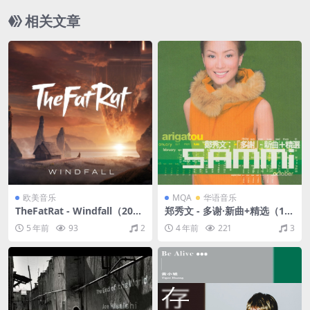
相关文章
欧美音乐
MQA
华语音乐
TheFatRat - Windfall（201
郑秀文 - 多谢·新曲+精选（19
4/FLAC/Single单曲/25.6M）
99/FLAC/分轨/484M）(MQ
5 年前
93
2
4 年前
221
3
A/16bit/44.1kHz)