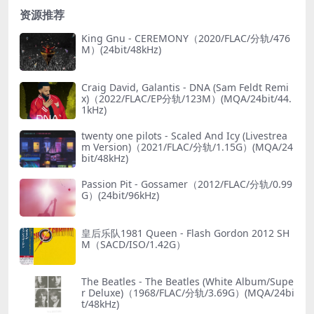
资源推荐
King Gnu - CEREMONY（2020/FLAC/分轨/476
M）(24bit/48kHz)
Craig David, Galantis - DNA (Sam Feldt Remi
x)（2022/FLAC/EP分轨/123M）(MQA/24bit/44.
1kHz)
twenty one pilots - Scaled And Icy (Livestrea
m Version)（2021/FLAC/分轨/1.15G）(MQA/24
bit/48kHz)
Passion Pit - Gossamer（2012/FLAC/分轨/0.99
G）(24bit/96kHz)
皇后乐队1981 Queen - Flash Gordon 2012 SH
M（SACD/ISO/1.42G）
The Beatles - The Beatles (White Album/Supe
r Deluxe)（1968/FLAC/分轨/3.69G）(MQA/24bi
t/48kHz)