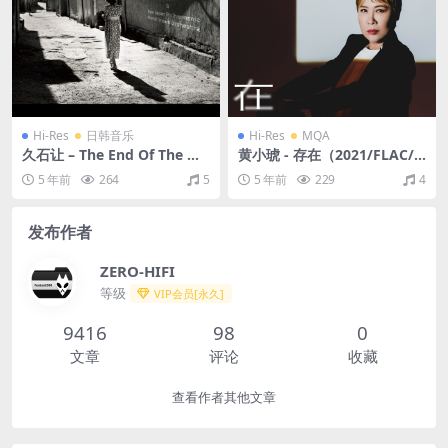
Hi-Res
日韩音乐
Hi-Res
MQA
久石让 – The End Of The Wo
黄小琥 - 存在（2021/FLAC/
rld (Live At Joe Hisaishi &
分轨/587M）(MQA/24bit/48
5 年前
264
5
5 年前
229
4
World Dream Orchestra 20
kHz)
15)（2016/FLAC/分轨/1.63
G）(24bit/96kHz)
发布作者
ZERO-HIFI
等级
VIP会员[永久]
9416
98
0
文章
评论
收藏
查看作者其他文章