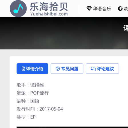
华语音乐
谭
详情介绍
常见问题
评论建议
歌手：谭维维
流派：POP流行
语种：国语
发行时间：2017-05-04
类型：EP