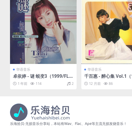
华语音乐
华语音乐
卓依婷 - 谜 蜕变3（1999/FLA
千百惠 - 醉心集 Vol.1（
C/分轨/373M）
FLAC/分轨/371M）
1 年前
114
2
12 月前
86
乐海拾贝-无损音乐分享站，本站有Wav、Flac、Ape等主流无损发烧音乐！