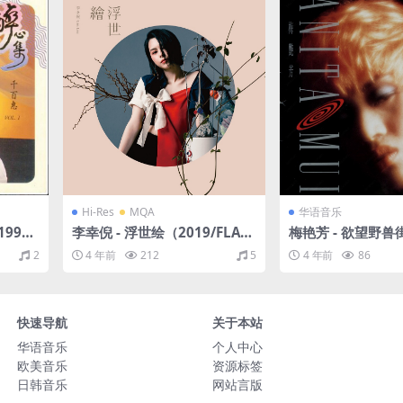
Hi-Res
MQA
华语音乐
1990/
李幸倪 - 浮世绘（2019/FLAC/
梅艳芳 - 欲望野兽街
分轨/520M）(MQA/24bit/48
1991 [WAV+CUE
2
4 年前
212
5
4 年前
86
kHz)
快速导航
关于本站
华语音乐
个人中心
欧美音乐
资源标签
日韩音乐
网站言版