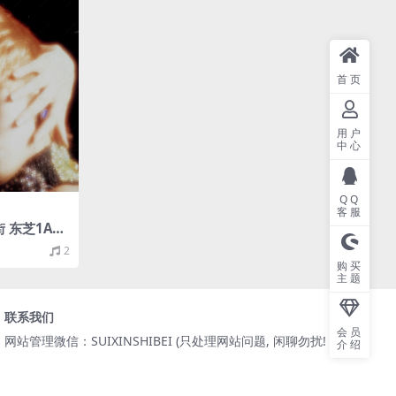
首页
用户
中心
QQ
客服
 东芝1A2
/整轨/461M]
2
购买
主题
联系我们
会员
网站管理微信：SUIXINSHIBEI (只处理网站问题, 闲聊勿扰! )
介绍