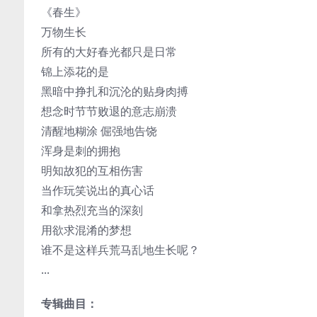
《春生》
万物生长
所有的大好春光都只是日常
锦上添花的是
黑暗中挣扎和沉沦的贴身肉搏
想念时节节败退的意志崩溃
清醒地糊涂 倔强地告饶
浑身是刺的拥抱
明知故犯的互相伤害
当作玩笑说出的真心话
和拿热烈充当的深刻
用欲求混淆的梦想
谁不是这样兵荒马乱地生长呢？
...
专辑曲目：