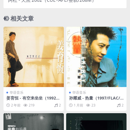
阿杜 - 天黑 2002（CUE+APE/整轨/268M）
相关文章
华语音乐
华语音乐
姜育恒 - 有空来坐坐（1992/F
孙耀威 - 热量（1997/FLAC/
LAC/分轨/249M）
分轨/297M）
2 年前
219
2
1 月前
23
2