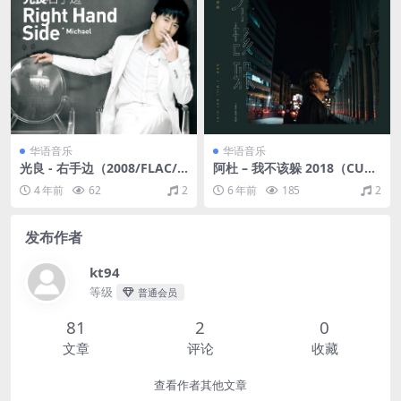
华语音乐
华语音乐
光良 - 右手边（2008/FLAC/E
阿杜 – 我不该躲 2018（CUE+
P分轨/118M）
WAV/整轨/654M）
4 年前
62
2
6 年前
185
2
发布作者
kt94
等级
普通会员
81
2
0
文章
评论
收藏
查看作者其他文章