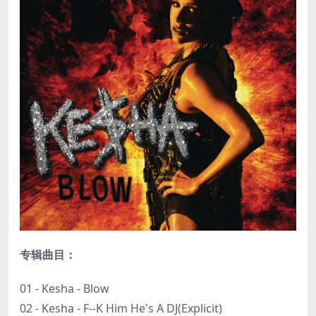
专辑曲目：
01 - Kesha - Blow
02 - Kesha - F--K Him He's A DJ(Explicit)