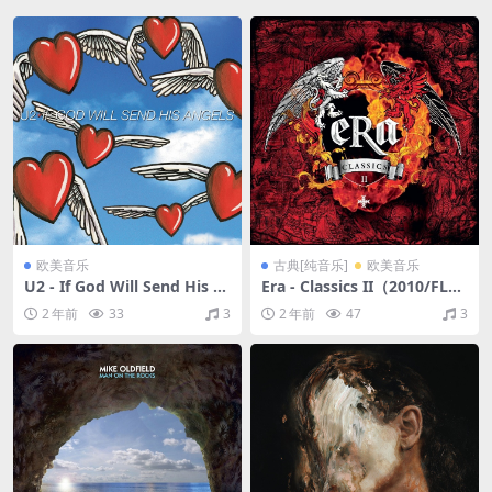
欧美音乐
古典[纯音乐]
欧美音乐
U2 - If God Will Send His A
Era - Classics II（2010/FLA
ngels (Remastered 2024)
C/分轨/244M）
2 年前
33
3
2 年前
47
3
（1997/FLAC/EP分轨/141
M）