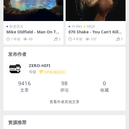
欧美音乐
Hi-Res
MQA
Mike Oldfield - Man On Th
070 Shake - You Can’t Kill
e Rocks（2014/FLAC/分轨/3
Me（2022/FLAC/分轨/572
1 年前
49
3
4 年前
107
3
97M）
M）(MQA/24bit/44.1kHz)
发布作者
ZERO-HIFI
等级
VIP会员[永久]
9416
98
0
文章
评论
收藏
查看作者其他文章
资源推荐