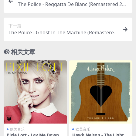
The Police - Reggatta De Blanc (Remastered 200
3)（1979/FLAC/分轨/294M）
下一篇
The Police - Ghost In The Machine (Remastered
2003)（1981/FLAC/分轨/259M）
相关文章
欧美音乐
欧美音乐
Pixie Lott - Lay Me Down E
Hawk Nelson - The Light Si