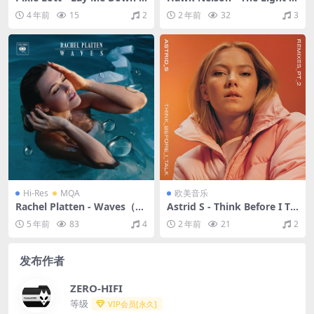
P（2014/FLAC/EP分轨/92.1
des（2011/FLAC/分轨/292
4 年前
15
2
2 年前
32
3
M）
M）
Hi-Res
MQA
欧美音乐
Rachel Platten - Waves（20
Astrid S - Think Before I Tal
17/FLAC/分轨/535M）(MQ
k (Remixes - Pt. 2)（2017/F
5 年前
83
4
2 年前
21
2
A/24bit/44.1kHz）
LAC/EP分轨/75M）
发布作者
ZERO-HIFI
等级
VIP会员[永久]