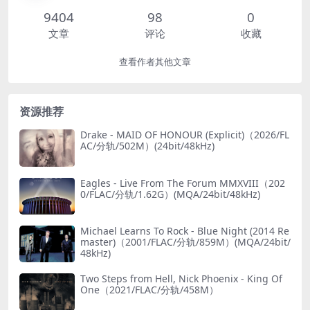
9404
98
0
文章
评论
收藏
查看作者其他文章
资源推荐
Drake - MAID OF HONOUR (Explicit)（2026/FL
AC/分轨/502M）(24bit/48kHz)
Eagles - Live From The Forum MMXVIII（202
0/FLAC/分轨/1.62G）(MQA/24bit/48kHz)
Michael Learns To Rock - Blue Night (2014 Re
master)（2001/FLAC/分轨/859M）(MQA/24bit/
48kHz)
Two Steps from Hell, Nick Phoenix - King Of
One（2021/FLAC/分轨/458M）