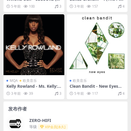
ripped)（2020/FLAC/EP分
k Album)（2023/FLAC/分
5 年前
100
3
3 年前
157
4
轨/132M）(MQA/24bit_16bi
轨/390M）(MQA/24bit/44.1
t/44.1kHz）
kHz)
MQA
欧美音乐
欧美音乐
Kelly Rowland - Ms. Kelly:
Clean Bandit - New Eyes（2
Deluxe Edition（2008/FLA
015/FLAC/分轨/368M）
3 年前
39
3
5 年前
117
4
C/分轨/372M）(MQA/16bit/
44.1kHz)
发布作者
ZERO-HIFI
等级
VIP会员[永久]