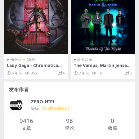
Hi-Res
MQA
欧美音乐
Lady Gaga - Chromatica（2
The Vamps, Martin Jensen
020/FLAC/分轨/563M）(MQ
- Middle Of The Night（201
5 年前
355
6
2 年前
16
2
A/24bit/48kHz)
7/FLAC/EP分轨/124M）
发布作者
ZERO-HIFI
等级
VIP会员[永久]
9416
98
0
文章
评论
收藏