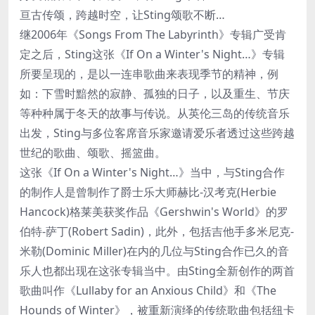
亘古传颂，跨越时空，让Sting颂歌不断…
继2006年《Songs From The Labyrinth》专辑广受肯
定之后，Sting这张《If On a Winter's Night…》专辑
所要呈现的，是以一连串歌曲来表现季节的精神，例
如：下雪时黯然的寂静、孤独的日子，以及重生、节庆
等种种属于冬天的故事与传说。从英伦三岛的传统音乐
出发，Sting与多位客席音乐家邀请爱乐者透过这些跨越
世纪的歌曲、颂歌、摇篮曲。
这张《If On a Winter's Night…》当中，与Sting合作
的制作人是曾制作了爵士乐大师赫比-汉考克(Herbie
Hancock)格莱美获奖作品《Gershwin's World》的罗
伯特-萨丁(Robert Sadin)，此外，包括吉他手多米尼克-
米勒(Dominic Miller)在内的几位与Sting合作已久的音
乐人也都出现在这张专辑当中。由Sting全新创作的两首
歌曲叫作《Lullaby for an Anxious Child》和《The
Hounds of Winter》，被重新演绎的传统歌曲包括纽卡