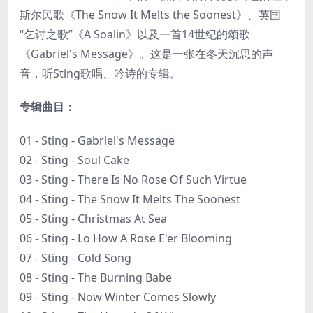
斯尔民歌《The Snow It Melts the Soonest》、英国
“乞讨之歌”《A Soalin》以及一首14世纪的颂歌
《Gabriel's Message》。这是一张在冬天沉思的声
音，听Sting歌唱、吟诗的专辑。
专辑曲目：
01 - Sting - Gabriel's Message
02 - Sting - Soul Cake
03 - Sting - There Is No Rose Of Such Virtue
04 - Sting - The Snow It Melts The Soonest
05 - Sting - Christmas At Sea
06 - Sting - Lo How A Rose E'er Blooming
07 - Sting - Cold Song
08 - Sting - The Burning Babe
09 - Sting - Now Winter Comes Slowly