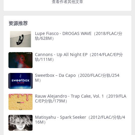
查看作者其他文章
资源推荐
Lupe Fiasco - DROGAS WAVE（2018/FLAC/分
轨/628M）
Cannons - Up All Night EP（2014/FLAC/EP分
轨/111M）
Sweetbox – Da Capo（2020/FLAC/分轨/254
M）
Rauw Alejandro - Trap Cake, Vol. 1（2019/FLA
C/EP分轨/179M）
Matisyahu - Spark Seeker（2012/FLAC/分轨/4
16M）