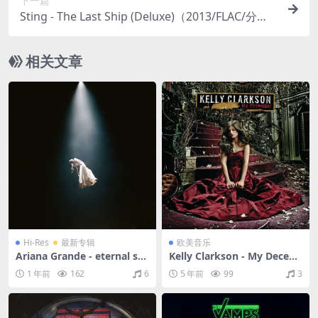
下一篇
Sting - The Last Ship (Deluxe)（2013/FLAC/分轨/
446M）
相关文章
Hi-Res
最新专辑
欧美音乐
Ariana Grande - eternal su
Kelly Clarkson - My Decem
nshine deluxe: brighter da
ber（2007/FLAC/分轨/486
1 年前
162
6
5 年前
99
3
ys ahead（2025/FLAC/分轨/
M）
733M）(24bit/48kHz)