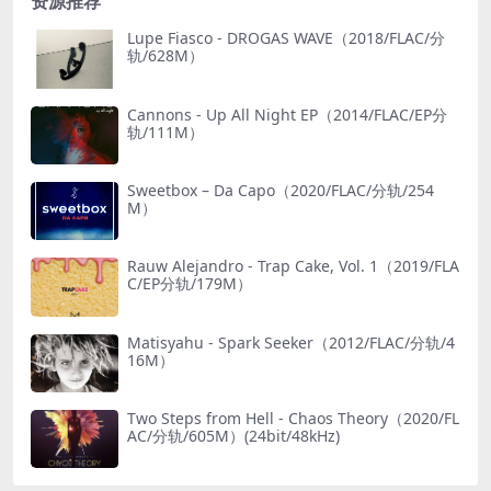
资源推荐
Lupe Fiasco - DROGAS WAVE（2018/FLAC/分
轨/628M）
Cannons - Up All Night EP（2014/FLAC/EP分
轨/111M）
Sweetbox – Da Capo（2020/FLAC/分轨/254
M）
Rauw Alejandro - Trap Cake, Vol. 1（2019/FLA
C/EP分轨/179M）
Matisyahu - Spark Seeker（2012/FLAC/分轨/4
16M）
Two Steps from Hell - Chaos Theory（2020/FL
AC/分轨/605M）(24bit/48kHz)