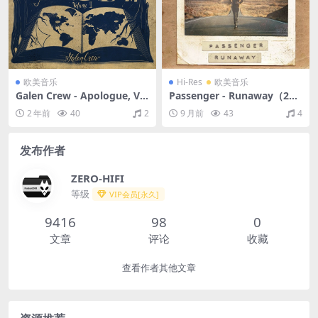
欧美音乐
Hi-Res
欧美音乐
Galen Crew - Apologue, Vo
Passenger - Runaway（201
l. 2（2018/FLAC/EP分轨/139
8/FLAC/分轨/421M）(24bit/
2 年前
40
2
9 月前
43
4
M）
44.1kHz)
发布作者
ZERO-HIFI
等级
VIP会员[永久]
9416
98
0
文章
评论
收藏
查看作者其他文章