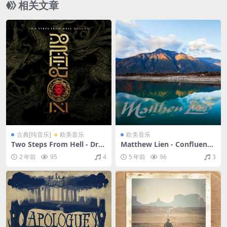
相关文章
古典[纯音乐]
欧美音乐
欧美音乐
Two Steps From Hell - Dra
Matthew Lien - Confluence
gon（2019/FLAC/分轨/527
（1997/FLAC/分轨/261M）
2 年前
95
4
5 年前
96
3
M）