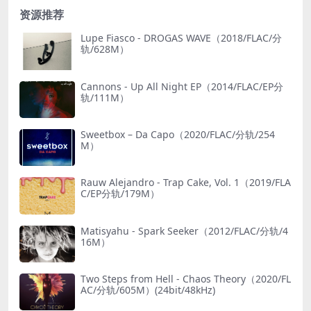
资源推荐
Lupe Fiasco - DROGAS WAVE（2018/FLAC/分
轨/628M）
Cannons - Up All Night EP（2014/FLAC/EP分
轨/111M）
Sweetbox – Da Capo（2020/FLAC/分轨/254
M）
Rauw Alejandro - Trap Cake, Vol. 1（2019/FLA
C/EP分轨/179M）
Matisyahu - Spark Seeker（2012/FLAC/分轨/4
16M）
Two Steps from Hell - Chaos Theory（2020/FL
AC/分轨/605M）(24bit/48kHz)