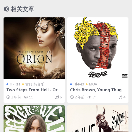
相关文章
Hi-Res
古典[纯音乐]
Hi-Res
MQA
Two Steps From Hell - Orio
Chris Brown, Young Thug -
n（2013/FLAC/分轨/957M）
Slime & B（2020/FLAC/分
2 年前
55
6
2 年前
71
4
(24bit/48kHz)
轨/541M）(MQA/24bit/44.1
kHz)