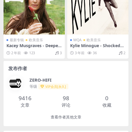
最新专辑
欧美音乐
MQA
欧美音乐
Kacey Musgraves - Deeper
Kylie Minogue - Shocked
Well: Deeper into the Well
（1991/FLAC/分轨/260M）
2 年前
123
3
3 年前
36
2
（2024/FLAC/分轨/406M）
(MQA/16bit/44.1kHz)
发布作者
ZERO-HIFI
等级
VIP会员[永久]
9416
98
0
文章
评论
收藏
查看作者其他文章