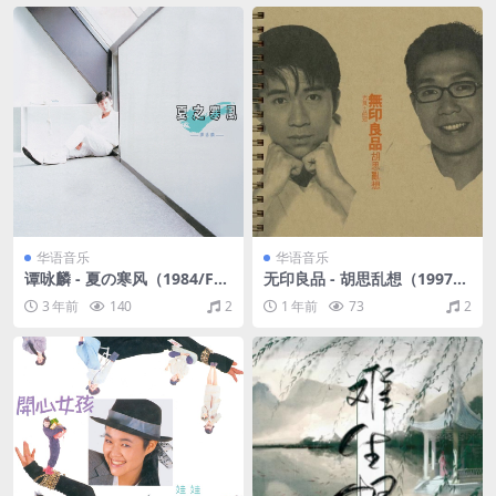
华语音乐
华语音乐
谭咏麟 - 夏の寒风（1984/FL
无印良品 - 胡思乱想（1997/F
AC/分轨/339M）
LAC/分轨/302M）
3 年前
140
2
1 年前
73
2