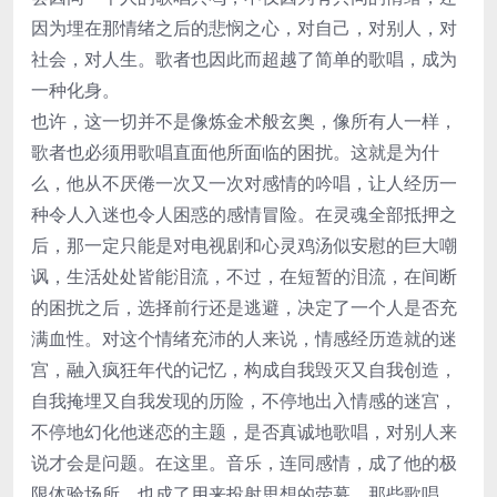
因为埋在那情绪之后的悲悯之心，对自己，对别人，对
社会，对人生。歌者也因此而超越了简单的歌唱，成为
一种化身。
也许，这一切并不是像炼金术般玄奥，像所有人一样，
歌者也必须用歌唱直面他所面临的困扰。这就是为什
么，他从不厌倦一次又一次对感情的吟唱，让人经历一
种令人入迷也令人困惑的感情冒险。在灵魂全部抵押之
后，那一定只能是对电视剧和心灵鸡汤似安慰的巨大嘲
讽，生活处处皆能泪流，不过，在短暂的泪流，在间断
的困扰之后，选择前行还是逃避，决定了一个人是否充
满血性。对这个情绪充沛的人来说，情感经历造就的迷
宫，融入疯狂年代的记忆，构成自我毁灭又自我创造，
自我掩埋又自我发现的历险，不停地出入情感的迷宫，
不停地幻化他迷恋的主题，是否真诚地歌唱，对别人来
说才会是问题。在这里。音乐，连同感情，成了他的极
限体验场所，也成了用来投射思想的荧幕，那些歌唱，