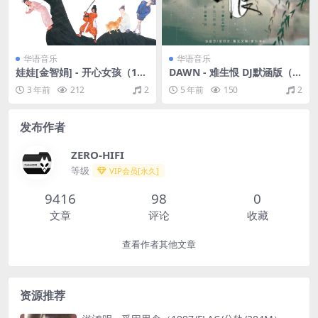
华语音乐
华语音乐
娃娃[金智娟] - 开心女孩（198
DAWN - 难生恨 DJ默涵版（Fl
7/FLAC/分轨/216M）
ac/29.9M）
3 年前
212
2
5 年前
150
2
发布作者
ZERO-HIFI
等级
VIP会员[永久]
9416
98
0
文章
评论
收藏
查看作者其他文章
资源推荐