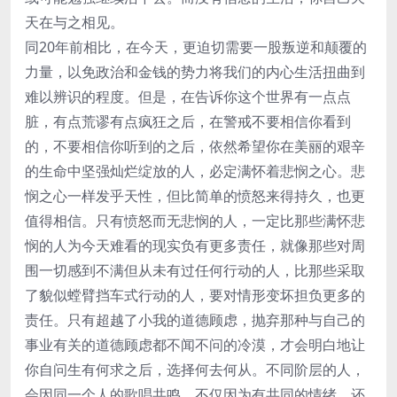
天在与之相见。
同20年前相比，在今天，更迫切需要一股叛逆和颠覆的
力量，以免政治和金钱的势力将我们的内心生活扭曲到
难以辨识的程度。但是，在告诉你这个世界有一点点
脏，有点荒谬有点疯狂之后，在警戒不要相信你看到
的，不要相信你听到的之后，依然希望你在美丽的艰辛
的生命中坚强灿烂绽放的人，必定满怀着悲悯之心。悲
悯之心一样发乎天性，但比简单的愤怒来得持久，也更
值得相信。只有愤怒而无悲悯的人，一定比那些满怀悲
悯的人为今天难看的现实负有更多责任，就像那些对周
围一切感到不满但从未有过任何行动的人，比那些采取
了貌似螳臂挡车式行动的人，要对情形变坏担负更多的
责任。只有超越了小我的道德顾虑，抛弃那种与自己的
事业有关的道德顾虑都不闻不问的冷漠，才会明白地让
你自问生有何求之后，选择何去何从。不同阶层的人，
会因同一个人的歌唱共鸣，不仅因为有共同的情绪，还