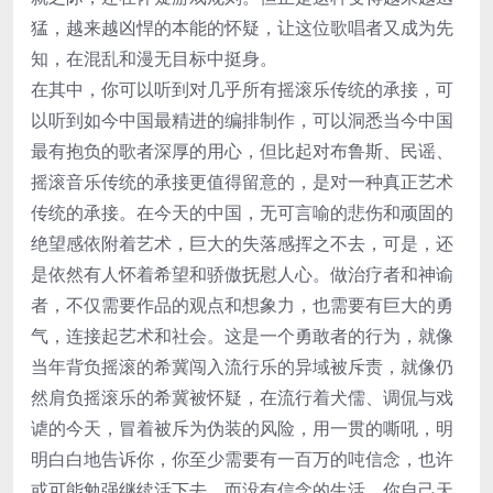
猛，越来越凶悍的本能的怀疑，让这位歌唱者又成为先
知，在混乱和漫无目标中挺身。
在其中，你可以听到对几乎所有摇滚乐传统的承接，可
以听到如今中国最精进的编排制作，可以洞悉当今中国
最有抱负的歌者深厚的用心，但比起对布鲁斯、民谣、
摇滚音乐传统的承接更值得留意的，是对一种真正艺术
传统的承接。在今天的中国，无可言喻的悲伤和顽固的
绝望感依附着艺术，巨大的失落感挥之不去，可是，还
是依然有人怀着希望和骄傲抚慰人心。做治疗者和神谕
者，不仅需要作品的观点和想象力，也需要有巨大的勇
气，连接起艺术和社会。这是一个勇敢者的行为，就像
当年背负摇滚的希冀闯入流行乐的异域被斥责，就像仍
然肩负摇滚乐的希冀被怀疑，在流行着犬儒、调侃与戏
谑的今天，冒着被斥为伪装的风险，用一贯的嘶吼，明
明白白地告诉你，你至少需要有一百万的吨信念，也许
或可能勉强继续活下去。而没有信念的生活，你自己天