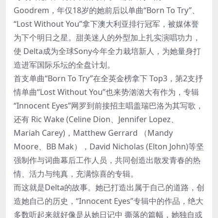
Goodrem，年仅18岁的她前后以单曲“Born To Try”、
“Lost Without You”拿下澳大利亚排行冠军，被媒体誉
为下个明日之星。甜美迷人的外型加上扎实演唱功力，
使 Delta成为全球Sony今年全力栽培新人，为她量身打
造进军国际乐坛的全盘计划。
首支单曲“Born To Try”在全英金榜拿下 Top3，第2支抒
情单曲“Lost Without You”也来势汹汹大有作为，专辑
“Innocent Eyes”网罗到前接招主唱盖瑞巴洛为其写歌，
还有 Ric Wake (Celine Dion、Jennifer Lopez、
Mariah Carey)，Matthew Gerrard （Mandy
Moore、BB Mak），David Nicholas (Elton John)等坚
强制作与词曲幕后工作人员，共同创造出散发青春的热
情、活力与纯真，充满惊喜的专辑。
而这就是Delta的故事。她已打造出属于自己的道路，创
造她自己的历史，“Innocent Eyes”专辑中的作品，绝大
多数听起来就好像是从她日记中 撕落的篇幅，她独自或