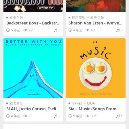
欧美音乐
最新专辑
欧美音乐
Backstreet Boys - Backstre
Sharon Van Etten - We've B
et Boys（1996/FLAC/分轨/3
een Going About This All
5 年前
295
3
4 年前
40
3
84M）
Wrong (Deluxe Edition)（2
022/FLAC/分轨/349M）
欧美音乐
Hi-Res
MQA
3LAU, Justin Caruso, Iselin
Sia – Music (Songs From A
- Better With You (Remixe
nd Inspired By The Motion
4 年前
23
2
5 年前
305
5
s)（2019/FLAC/EP分轨/71
Picture)（2021/FLAC/分轨/
M）
582M）(MQA/24Bit/44.1kH
z)