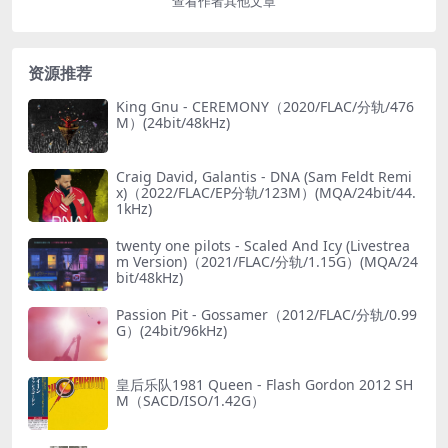
查看作者其他文章
资源推荐
King Gnu - CEREMONY（2020/FLAC/分轨/476
M）(24bit/48kHz)
Craig David, Galantis - DNA (Sam Feldt Remi
x)（2022/FLAC/EP分轨/123M）(MQA/24bit/44.
1kHz)
twenty one pilots - Scaled And Icy (Livestrea
m Version)（2021/FLAC/分轨/1.15G）(MQA/24
bit/48kHz)
Passion Pit - Gossamer（2012/FLAC/分轨/0.99
G）(24bit/96kHz)
皇后乐队1981 Queen - Flash Gordon 2012 SH
M（SACD/ISO/1.42G）