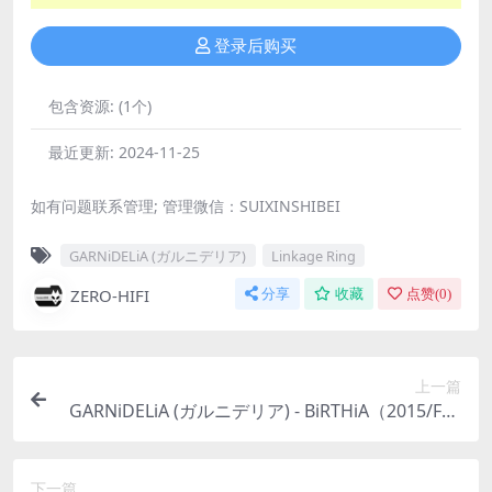
登录后购买
包含资源:
(1个)
最近更新:
2024-11-25
如有问题联系管理; 管理微信：SUIXINSHIBEI
GARNiDELiA (ガルニデリア)
Linkage Ring
ZERO-HIFI
分享
收藏
点赞(
0
)
上一篇
GARNiDELiA (ガルニデリア) - BiRTHiA（2015/FLA
C/分轨/495M）(MQA/16bit/44.1kHz)
下一篇