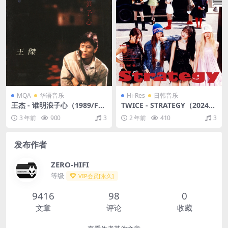
MQA
华语音乐
Hi-Res
日韩音乐
王杰 - 谁明浪子心（1989/FL
TWICE - STRATEGY（2024/F
AC/分轨/280M）(MQA/16bi
LAC/EP分轨/157M）
3 年前
900
3
2 年前
410
3
t/44.1kHz)
发布作者
ZERO-HIFI
等级
VIP会员[永久]
9416
98
0
文章
评论
收藏