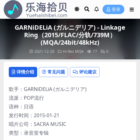
登录
GARNiDELiA (ガルニデリア) - Linkage
Ring（2015/FLAC/分轨/739M）
(MQA/24bit/48kHz)
2021-12-20
Hi-Res
MQA
77
0
详情介绍
常见问题
评论建议
歌手：GARNiDELiA (ガルニデリア)
流派：POP流行
语种：日语
发行时间：2015-01-21
唱片公司：SACRA MUSIC
类型：录音室专辑