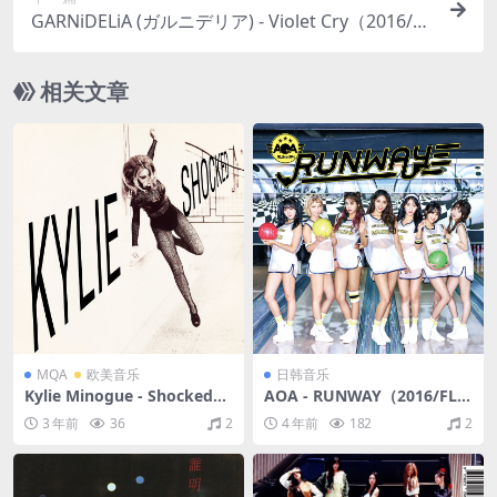
GARNiDELiA (ガルニデリア) - Violet Cry（2016/FL
AC/分轨/434M）(MQA/16bit/44.1kHz)
相关文章
MQA
欧美音乐
日韩音乐
Kylie Minogue - Shocked
AOA - RUNWAY（2016/FLA
（1991/FLAC/分轨/260M）
C/分轨/299M）
3 年前
36
2
4 年前
182
2
(MQA/16bit/44.1kHz)