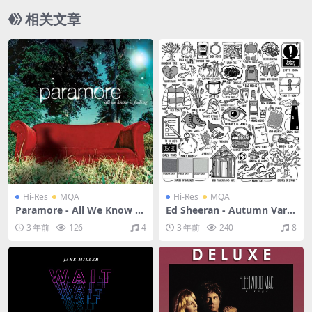
相关文章
Hi-Res
MQA
Hi-Res
MQA
Paramore - All We Know Is
Ed Sheeran - Autumn Varia
Falling (Deluxe Edition)（2
tions（2023/FLAC/分轨/588
3 年前
126
4
3 年前
240
8
005/FLAC/分轨/517M）(MQ
M）(MQA/24bit/48kHz)
A/24bit/44.1kHz)