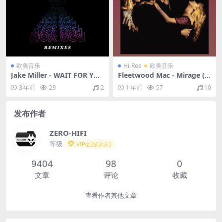
欧美音乐
Hi-Res
欧美音乐
Jake Miller - WAIT FOR YO
Fleetwood Mac - Mirage (D
U (THE REMIXES)（2019/FL
eluxe Edition)（1982/FLAC/
3 年前
29
2
1 年前
57
10
AC/EP分轨/57M）
分轨/4.12G）(24bit/96kHz)
发布作者
ZERO-HIFI
等级
VIP会员[永久]
9404
98
0
文章
评论
收藏
查看作者其他文章