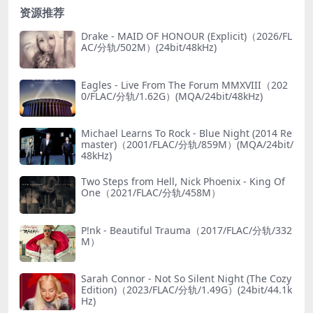
资源推荐
Drake - MAID OF HONOUR (Explicit)（2026/FL
AC/分轨/502M）(24bit/48kHz)
Eagles - Live From The Forum MMXVIII（202
0/FLAC/分轨/1.62G）(MQA/24bit/48kHz)
Michael Learns To Rock - Blue Night (2014 Re
master)（2001/FLAC/分轨/859M）(MQA/24bit/
48kHz)
Two Steps from Hell, Nick Phoenix - King Of
One（2021/FLAC/分轨/458M）
P!nk - Beautiful Trauma（2017/FLAC/分轨/332
M）
Sarah Connor - Not So Silent Night (The Cozy
Edition)（2023/FLAC/分轨/1.49G）(24bit/44.1k
Hz)