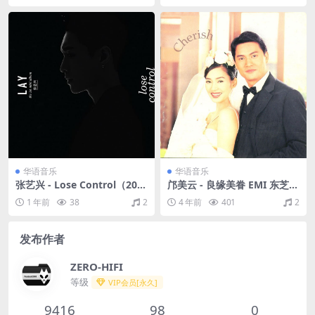
华语音乐
华语音乐
张艺兴 - Lose Control（201
邝美云 - 良缘美眷 EMI 东芝1
6/FLAC/EP分轨/164M）
A1 1996 [WAV+CUE/整轨/40
1 年前
38
2
4 年前
401
2
6M]
发布作者
ZERO-HIFI
等级
VIP会员[永久]
9416
98
0