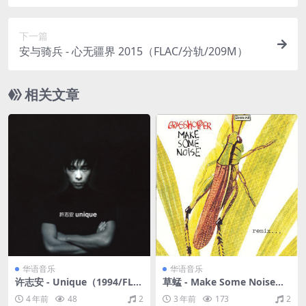
下一篇
安与骑兵 - 心无疆界 2015（FLAC/分轨/209M）
相关文章
华语音乐
华语音乐
许志安 - Unique（1994/FLA
草蜢 - Make Some Noise（1
C/分轨/283M）
992/FLAC/分轨/400M）
4 年前
48
2
3 年前
173
2