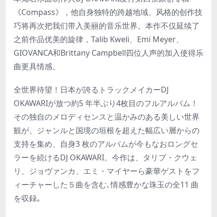
《Compass》，他自身独特的跨越地域、风格的创作技
巧将再次把我们带入美丽的音乐世界。本作不仅延续了
之前作品优美的旋律，Talib Kweli、Emi Meyer、
GIOVANCA和Brittany Campbell四位人声的加入使得乐
曲更具情感。
全世界待望！日本が誇るトラックメイカーDJ
OKAWARIが放つ約5 年半ぶり4枚目のフルアルバム！
その独自のメロディセンスと温かみのある美しい世界
観が、ジャンルと国境の垣根を超えた幅広い層からの
支持を集め、自身3 枚のアルバムが今もなおロングセ
ラーを続けるDJ OKAWARI。今作は、タリブ・クウェ
リ、ジョヴァンカ、エミ・マイヤーら豪華ゲストをフ
ィーチャーした５曲を含む､情感豊かな珠玉の全11 曲
を収録｡