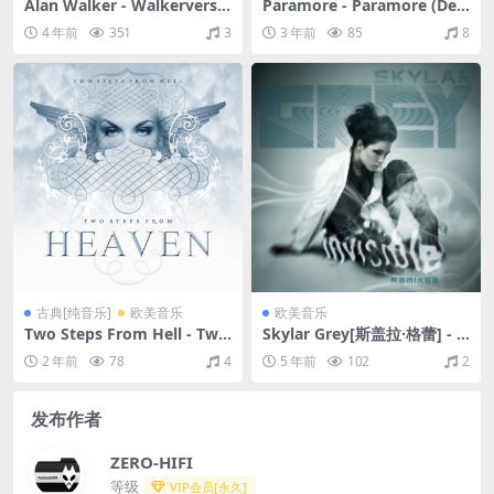
Alan Walker - Walkerverse
Paramore - Paramore (Del
Pt. II（2022/FLAC/EP分轨/1
uxe Edition)（2013/FLAC/
4 年前
351
3
3 年前
85
8
16M）(MQA/24bit/44.1kH
分轨/1.37G）(MQA/24bit/4
z)
4.1kHz)
古典[纯音乐]
欧美音乐
欧美音乐
Two Steps From Hell - Two
Skylar Grey[斯盖拉·格蕾] - I
Steps From Heaven（2012/
nvisible (Remixes)（2011/F
2 年前
78
4
5 年前
102
2
FLAC/分轨/318M）(16bit/48
LAC/EP分轨/292M）
kHz)
发布作者
ZERO-HIFI
等级
VIP会员[永久]