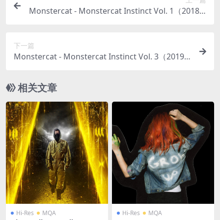
Monstercat - Monstercat Instinct Vol. 1（2018/F
LAC/分轨/1.89G）
下一篇
Monstercat - Monstercat Instinct Vol. 3（2019/F
LAC/分轨/1.98G）
相关文章
Hi-Res
MQA
Hi-Res
MQA