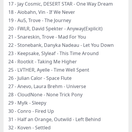
17 - Jay Cosmic, DESERT STAR - One Way Dream
18 - Aiobahn, Vin - If We Never
19 - Au5, Trove - The Journey
20 - FWLR, David Spekter - Anyway(Explicit)
21 - Snareskin, Trove - Mad For You
22 - Stonebank, Danyka Nadeau - Let You Down
23 - Keepsake, Slyleaf - This Time Around
24 - Rootkit - Taking Me Higher
25 - LVTHER, Ayelle - Time Well Spent
26 - Julian Calor - Space Flute
27 - Anevo, Laura Brehm - Universe
28 - CloudNone - None Trick Pony
29 - Mylk - Sleepy
30 - Conro - Fired Up
31 - Half an Orange, Outwild - Left Behind
32 - Koven - Settled