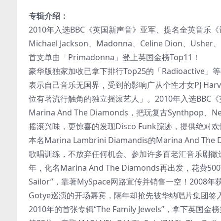
专辑介绍：
2010年入选BBC《英国新声音》亚军、提名全英音乐
Michael Jackson、Madonna、Celine Dion、Us
首支单曲「Primadonna」登上英国金榜Top11！
豪华版独家加收已拿下排行Top25的「Radioactive」
表示自己音乐无国界，受到的影响广从个性才女PJ Harvey到小
位有著流行触角的独立摇滚艺人」。2010年入选BB
Marina And The Diamonds，把玩复古Synth
摇滚兴味，更惊喜的发现Disco Funk踪迹，提供绝对
本名Marina Lambrini Diamandis的Marina
歌唱训练，不放弃任何机会、参加许多百老汇音乐剧徵选，
年，化名Marina And The Diamonds再出发，花费
Sailor”，靠著MySpace网路宣传并销售一空！2008年获得
Gotye巡演的开场嘉宾，隔年却抢先被华纳唱片集团签
2010年的首张专辑“The Family Jewels”，拿