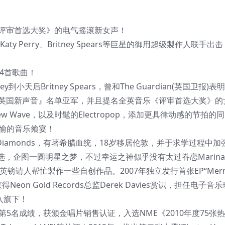
《评审首选大奖》的电气摇滚新女声！
her、Katy Perry、Britney Spears等巨星的御用超级製作人联手出
等4首歌曲！
天后Britney Spears，曾和The Guardian(英国卫报)
C《英国新声音』名单亚军，并且提名全英音乐《评审首选大奖》的
pop、New Wave，以及时髦的Electropop，添加更具律动感的节拍
欢愉的音乐飨宴！
 And The Diamonds，有著希腊血统，18岁移居伦敦，并于求学过程中
企图一圆明星之梦，不过幸运之神似乎没有太过眷恋Marina。
500英镑请人帮忙製作一些自创作品。2007年独立发行首张EP“Mermai
Neon Gold Records总监Derek Davies赏识，担任电子音
入旗下！
下英国金榜第5名成绩，获颁金唱片销售认证，入选NME《2010年度75