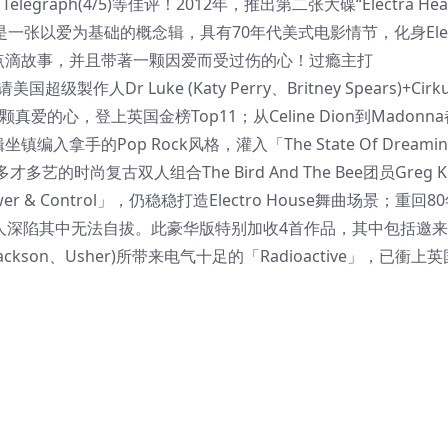
ily Telegraph(4/5)等佳评！2012年，推出第二张大碟“Electra He
一张以爱为基础的概念辑，具有70年代美式电影情节，化身Elec
的点滴故事，并且带著一颗因爱而受过伤的心！过瘾主打
超级製作人Dr Luke (Katy Perry、Britney Spears)+Cirkut
真爱的心，登上英国金榜Top11；从Celine Dion到Madonn
编入拿手的Pop Rock风格，灌入「The State Of Dreami
复古双人组合The Bird And The Bee团员Greg Kur
盘的「Power & Control」，仍稳稳打造Electro House舞曲场景；重
迷离氛围，令人深陷其中无法自拔。此豪华版特别加收4首作品，其中包括邀
 Jackson、Usher)所带来电气十足的「Radioactive」，已衝上