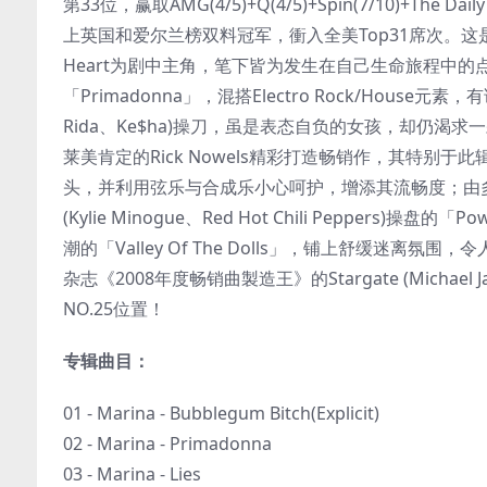
第33位，赢取AMG(4/5)+Q(4/5)+Spin(7/10)+The Da
上英国和爱尔兰榜双料冠军，衝入全美Top31席次。这是
Heart为剧中主角，笔下皆为发生在自己生命旅程中
「Primadonna」，混搭Electro Rock/House元素，有请美国
Rida、Ke$ha)操刀，虽是表态自负的女孩，却仍渴求一颗
莱美肯定的Rick Nowels精彩打造畅销作，其特别于此辑坐镇
头，并利用弦乐与合成乐小心呵护，增添其流畅度；由多才多艺的时尚
(Kylie Minogue、Red Hot Chili Peppers)操
潮的「Valley Of The Dolls」，铺上舒缓
杂志《2008年度畅销曲製造王》的Stargate (Michael
NO.25位置！
专辑曲目：
01 - Marina - Bubblegum Bitch(Explicit)
02 - Marina - Primadonna
03 - Marina - Lies