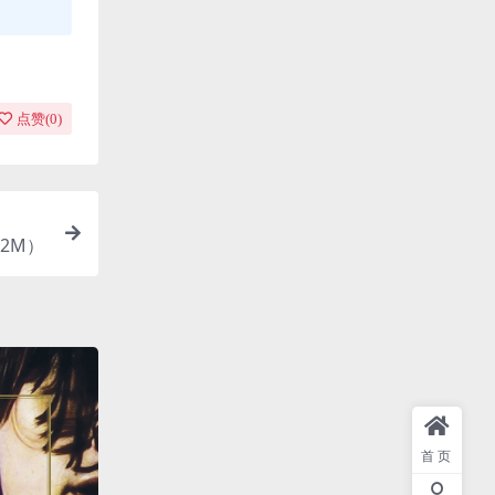
点赞(
0
)
52M）
首页