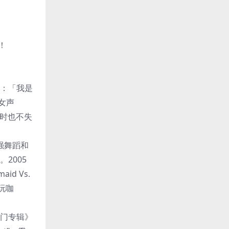
击！
表明：「我是
女声
的同时也不失
加强舞蹈和
2005
d Vs.
乐玩咖
张热门专辑》