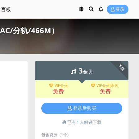
留言板
登录
/FLAC/分轨/466M）
下载
3
金贝
VIP会员
VIP会员[永久]
免费
免费
登录后购买
已有
1
人解锁下载
包含资源:
(1个)