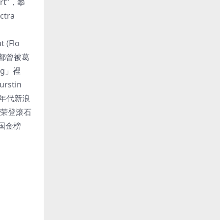
art”，攀
tra
 (Flo
a都曾被葛
ng」裡
stin
回80年代新浪
来荣登滚石
英国金榜