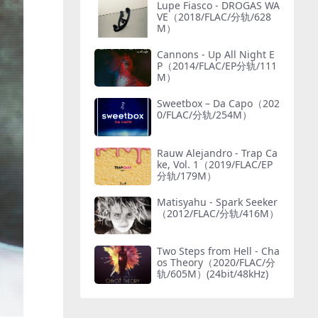
Lupe Fiasco - DROGAS WA
VE（2018/FLAC/分轨/628
M）
Cannons - Up All Night E
P（2014/FLAC/EP分轨/111
M）
Sweetbox – Da Capo（202
0/FLAC/分轨/254M）
Rauw Alejandro - Trap Ca
ke, Vol. 1（2019/FLAC/EP
分轨/179M）
Matisyahu - Spark Seeker
（2012/FLAC/分轨/416M）
Two Steps from Hell - Cha
os Theory（2020/FLAC/分
轨/605M）(24bit/48kHz)