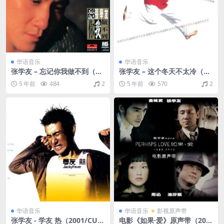
华语音乐
华语音乐
张学友 – 忘记你我做不到（19
张学友 – 这个冬天不太冷（19
96/CUE+APE/整轨/286M）
94/CUE+APE/整轨/275M）
5 年前
484
2
5 年前
570
2
华语音乐
华语音乐
影视原声带
张学友 - 学友 热（2001/CUE
电影《如果·爱》原声带（200