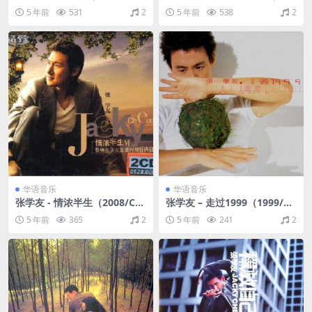
+APE/整轨/283M）
5/CUE+APE/整轨/172M）
5 年前
531
2
5 年前
538
2
华语音乐
华语音乐
张学友 - 情浓半生（2008/CU
张学友 – 走过1999（1999/C
E+APE/整轨/786M）
UE+APE/整轨/271M）
5 年前
365
2
5 年前
241
2