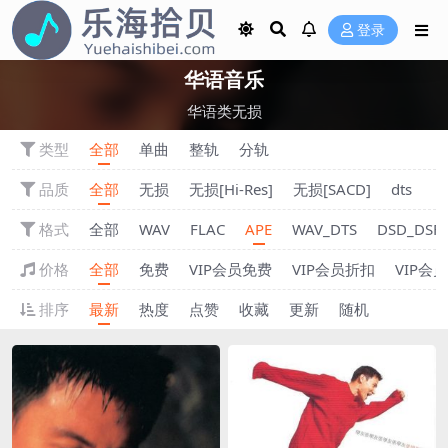
登录
华语音乐
华语类无损
类型
全部
单曲
整轨
分轨
品质
全部
无损
无损[Hi-Res]
无损[SACD]
dts
格式
全部
WAV
FLAC
APE
WAV_DTS
DSD_DSF
价格
全部
免费
VIP会员免费
VIP会员折扣
VIP会
排序
最新
热度
点赞
收藏
更新
随机