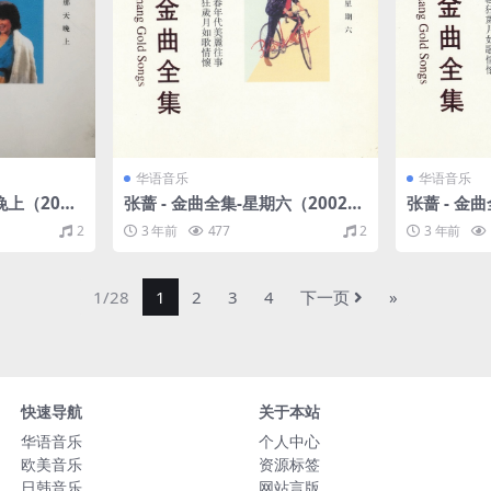
华语音乐
华语音乐
晚上（200
张蔷 - 金曲全集-星期六（2002/
张蔷 - 金
52M）
WAV+CUE/整轨/472M）
2/WAV+C
2
3 年前
477
2
3 年前
1/28
1
2
3
4
下一页
»
快速导航
关于本站
华语音乐
个人中心
欧美音乐
资源标签
日韩音乐
网站言版