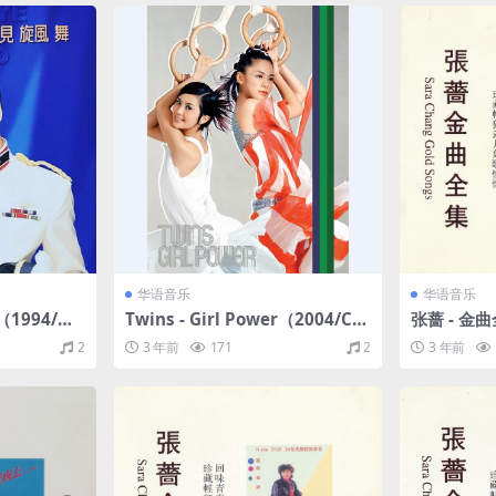
华语音乐
华语音乐
（1994/WA
Twins - Girl Power（2004/CU
张蔷 - 金
E+WAV/整轨/410M）
02/WAV+
2
3 年前
171
2
3 年前