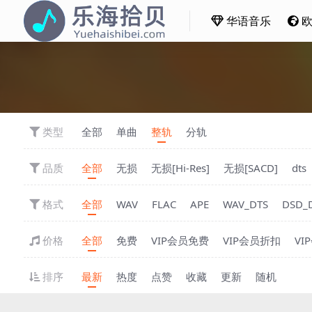
华语音乐
类型
全部
单曲
整轨
分轨
品质
全部
无损
无损[Hi-Res]
无损[SACD]
dts
格式
全部
WAV
FLAC
APE
WAV_DTS
DSD_
价格
全部
免费
VIP会员免费
VIP会员折扣
VI
排序
最新
热度
点赞
收藏
更新
随机