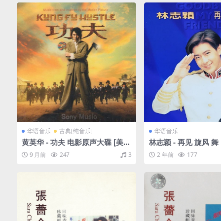
华语音乐
古典[纯音乐]
华语音乐
黄英华 - 功夫 电影原声大碟 [美
林志颖 - 再见 旋风 舞
版]（2004/CUE+WAV/整轨/532
V/整轨/462M）
9 月前
247
3
2 年前
177
M）