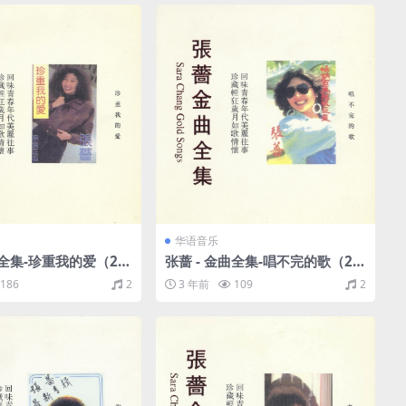
华语音乐
曲全集-珍重我的爱（20
张蔷 - 金曲全集-唱不完的歌（20
CUE/整轨/415M）
02/WAV+CUE/整轨/409M）
186
2
3 年前
109
2