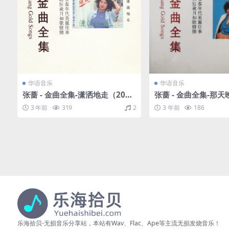
华语音乐
华语音乐
张蔷 - 金曲全集-潇洒地走（200
张蔷 - 金曲全集-那天
2/WAV+CUE/整轨/482M）
2/WAV+CUE/整轨/3
3 年前
319
2
3 年前
186
乐海拾贝-无损音乐分享站，本站有Wav、Flac、Ape等主流无损发烧音乐！