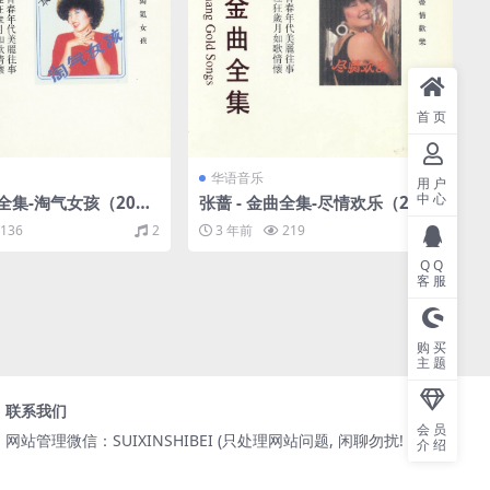
首页
华语音乐
用户
中心
曲全集-淘气女孩（200
张蔷 - 金曲全集-尽情欢乐（200
UE/整轨/484M）
2/WAV+CUE/整轨/417M）
136
2
3 年前
219
2
QQ
客服
购买
主题
联系我们
会员
网站管理微信：SUIXINSHIBEI (只处理网站问题, 闲聊勿扰! )
介绍