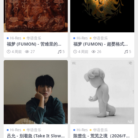
Hi-Res
华语音乐
Hi-Res
华语音乐
福梦 (FUMON) - 苦难里的祝
福梦 (FUMON) - 超婴格式化
福（2020/FLAC/分轨/608
（2020/FLAC/分轨/500M）
4 周前
27
5
4 周前
26
5
M）(24bit/48kHz)
(24bit/48kHz)
Hi-Res
华语音乐
Hi-Res
华语音乐
吕允 - 别着急 (Take It Slow,
陈楚生 - 荒芜之境（2026/FL