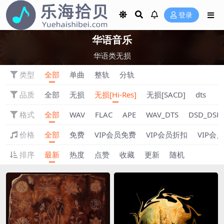
登录
华语音乐
华语类无损
类型
全部
单曲
整轨
分轨
品质
全部
无损
无损[Hi-Res]
无损[SACD]
dts
格式
全部
WAV
FLAC
APE
WAV_DTS
DSD_DSF
价格
全部
免费
VIP会员免费
VIP会员折扣
VIP会
排序
最新
热度
点赞
收藏
更新
随机