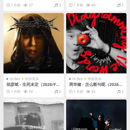
Take Your Time)（2025/FL
AC/分轨/927M）(24bit/96k
1 月前
27
3
1 月前
49
5
AC/分轨/428M）(24bit/48k
Hz)
Hz)
Hi-Res
华语音乐
Hi-Res
华语音乐
胡彦斌 - 生死未定（2026/FL
周华健 - 怎么断句呢（2026/F
AC/分轨/858M）(24bit/96k
LAC/分轨/389M）(24bit/48
1 月前
59
6
1 月前
93
2
Hz)
kHz)