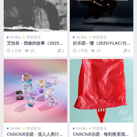
Hi-Res
华语音乐
Hi-Res
华语音乐
艾怡良 - 我偷的故事（2025/F
好乐团 - 懂（2025/FLAC/分
LAC/EP分轨/127M）(24bit/
轨/513M）(24bit/48kHz)
2 月前
28
2
2 月前
33
4
48kHz)
Hi-Res
华语音乐
Hi-Res
华语音乐
ChiliChill乐团 - 混入人类计划
ChiliChill乐团 - 每到夜里我就