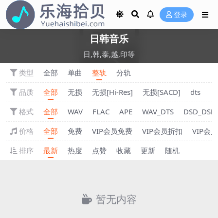
登录
日韩音乐
日,韩,泰,越,印等
类型
全部
单曲
整轨
分轨
品质
全部
无损
无损[Hi-Res]
无损[SACD]
dts
格式
全部
WAV
FLAC
APE
WAV_DTS
DSD_DSF
价格
全部
免费
VIP会员免费
VIP会员折扣
VIP会
排序
最新
热度
点赞
收藏
更新
随机
暂无内容