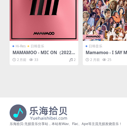
Hi-Res
日韩音乐
日韩音乐
MAMAMOO - MIC ON（2022/F
Mamamoo - I SAY
LAC/EP分轨/428M）(24bit/48
: THE BEST - Japan E
2 月前
33
2
2 月前
25
kHz)
（2022/FLAC/分轨/
乐海拾贝-无损音乐分享站，本站有Wav、Flac、Ape等主流无损发烧音乐！