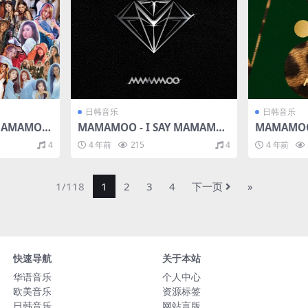
日韩音乐
日韩音乐
 MAMAMOO
MAMAMOO - I SAY MAMAMO
MAMAMOO 
dition -
O THE BEST（2021/FLAC/分轨/
LAC/EP分
4
4 年前
215
4
4 年前
428M）
644M）
1/118
1
2
3
4
下一页
»
快速导航
关于本站
华语音乐
个人中心
欧美音乐
资源标签
日韩音乐
网站言版