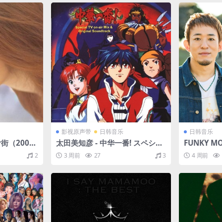
影视原声带
日韩音乐
日韩音乐
街（2003/
太田美知彦 - 中华一番! スペシャ
FUNKY MO
ルTVオンエアーミックス& ― オ
ンキーモン
2
3 周前
27
3
4 周前
リジナル・サウンドトラック（1
23/FLAC
998/FLAC/分轨/293M）