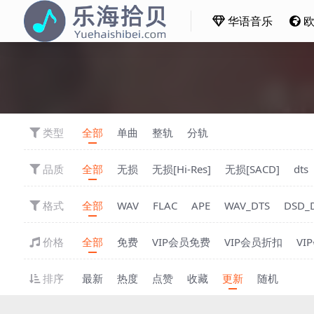
华语音乐
类型
全部
单曲
整轨
分轨
品质
全部
无损
无损[Hi-Res]
无损[SACD]
dts
格式
全部
WAV
FLAC
APE
WAV_DTS
DSD_
价格
全部
免费
VIP会员免费
VIP会员折扣
VI
排序
最新
热度
点赞
收藏
更新
随机