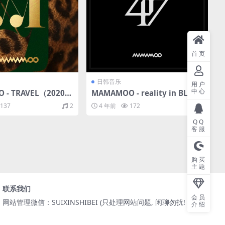
首页
日韩音乐
用户
中心
- TRAVEL（2020/F
MAMAMOO - reality in BLACK
轨/119M）
（2019/FLAC/分轨/257M）
137
2
4 年前
172
3
QQ
客服
购买
主题
联系我们
会员
网站管理微信：SUIXINSHIBEI (只处理网站问题, 闲聊勿扰! )
介绍