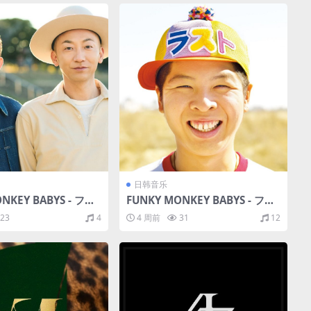
日韩音乐
NKEY BABYS - ファ
FUNKY MONKEY BABYS - ファ
キーベイビーズZ（20
ンキーモンキーベイビーズ LAST
23
4
4 周前
31
12
/分轨/306M）
BEST（2013/FLAC/分轨/1.4G）