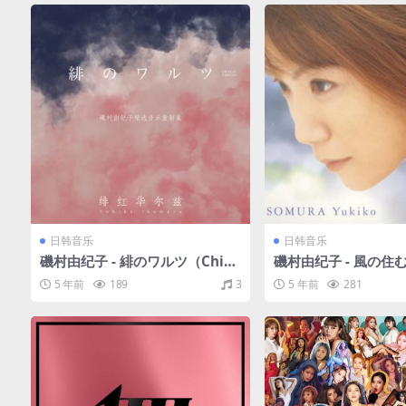
日韩音乐
日韩音乐
磯村由纪子 - 緋のワルツ（Chine
磯村由纪子 - 風の住む
se Version）(2020/WAV/分轨/
FLAC/分轨/239M）
5 年前
189
3
5 年前
281
838M)