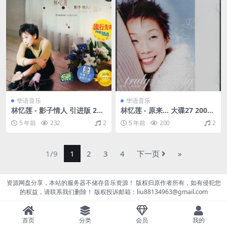
华语音乐
华语音乐
林忆莲 - 影子情人 引进版 200
林忆莲 - 原来... 大碟27 2001
2（WAV+CUE/整轨/703M）
（WAV+CUE/整轨/447M）
5 年前
232
2
5 年前
200
2
1/9
1
2
3
4
下一页
»
资源网盘分享，本站的服务器不储存音乐资源！ 版权归原作者所有，如有侵犯您
的权益，请联系我们删除！ 版权投诉邮箱：liu88134963@gmail.com
首页
分类
会员
我的