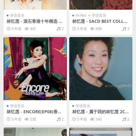
华语音乐
Hi-Res
华语音乐
林忆莲 - 滾石香港十年精选 20
林忆莲 - SACD BEST COLLEC
03（WAV+CUE/整轨/676M）
TION 精选33 华纳唱片 2002
5 年前
441
2
5 年前
699
3
（WAV+CUE/整轨/1.03G）(2
4bit/44.1kHz)
华语音乐
华语音乐
林忆莲 - ENCORE(EP08)香港
林忆莲 - 属于我的林忆莲 2CD
2002（WAV+CUE/整轨/451
精选32 维京百代 2002（WAV
5 年前
230
2
5 年前
343
2
M）
+CUE/整轨/783M）