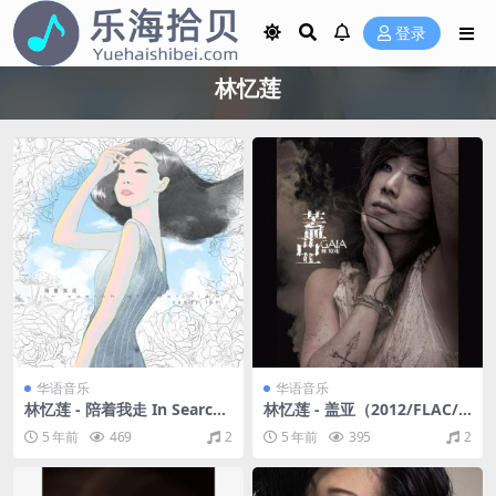
登录
林忆莲
华语音乐
华语音乐
林忆莲 - 陪着我走 In Search
林忆莲 - 盖亚（2012/FLAC/
Of Lost Time（2016/FLAC/
分轨/346M）
5 年前
469
2
5 年前
395
2
分轨/225M）