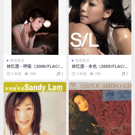
华语音乐
华语音乐
林忆莲 - 呼吸（2006/FLAC/
林忆莲 - 本色（2005/FLAC/
分轨/381M）
分轨/260M）
5 年前
364
2
5 年前
295
2