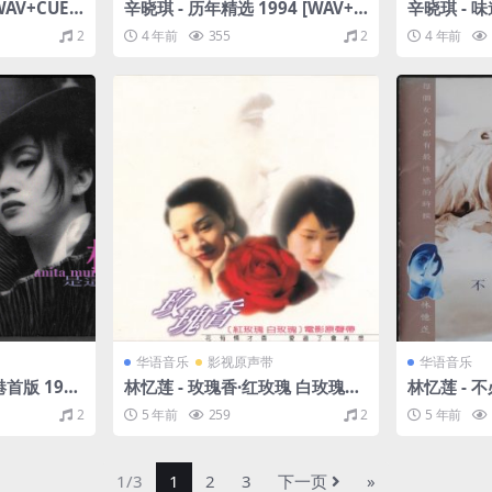
WAV+CUE/
辛晓琪 - 历年精选 1994 [WAV+C
辛晓琪 - 味
UE/整轨/530M]
AV+CUE/整
2
4 年前
355
2
4 年前
华语音乐
影视原声带
华语音乐
首版 1994
林忆莲 - 玫瑰香·红玫瑰 白玫瑰电
林忆莲 - 
M]
影原声带（1994/CUE+WAV/整
日本发行PI
2
5 年前
259
2
5 年前
轨/634M）
V+CUE/整
1/3
1
2
3
下一页
»