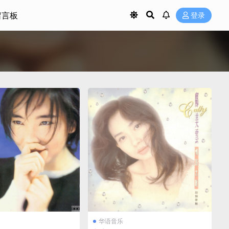
留言板
登录
华语音乐