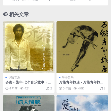
相关文章
华语音乐
华语音乐
齐秦 - 柒年·七个音乐故事（20
万能青年旅店 - 万能青年旅店
09/FLAC/分轨/252M）
同名专辑（2010/FLAC/分轨/
4 年前
424
2
5 年前
4.0K
3
328M）