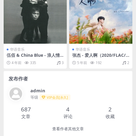
华语音乐
华语音乐
伍佰 & China Blue - 浪人情
张杰 - 爱人啊（2020/FLAC/E
歌（1994/FLAC/分轨/328
P分轨/72M）
4 年前
335
3
5 年前
192
2
M）
发布作者
admin
等级
VIP会员[永久]
687
4
2
文章
评论
收藏
查看作者其他文章