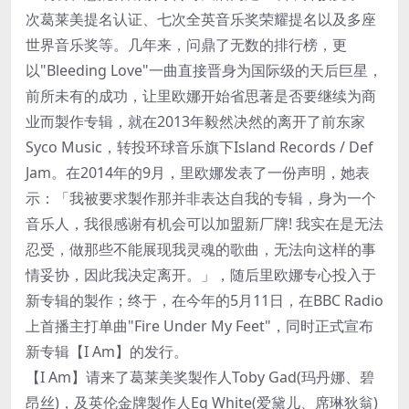
次葛莱美提名认证、七次全英音乐奖荣耀提名以及多座
世界音乐奖等。几年来，问鼎了无数的排行榜，更
以"Bleeding Love"一曲直接晋身为国际级的天后巨星，
前所未有的成功，让里欧娜开始省思著是否要继续为商
业而製作专辑，就在2013年毅然决然的离开了前东家
Syco Music，转投环球音乐旗下Island Records / Def
Jam。在2014年的9月，里欧娜发表了一份声明，她表
示：「我被要求製作那并非表达自我的专辑，身为一个
音乐人，我很感谢有机会可以加盟新厂牌! 我实在是无法
忍受，做那些不能展现我灵魂的歌曲，无法向这样的事
情妥协，因此我决定离开。」，随后里欧娜专心投入于
新专辑的製作；终于，在今年的5月11日，在BBC Radio
上首播主打单曲"Fire Under My Feet"，同时正式宣布
新专辑【I Am】的发行。
【I Am】请来了葛莱美奖製作人Toby Gad(玛丹娜、碧
昂丝)，及英伦金牌製作人Eg White(爱黛儿、席琳狄翁)