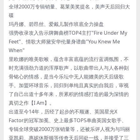
全球2000万专辑销量、葛莱美奖提名，美声天后回归大
碟
玛丹娜、碧昂丝、爱戴儿製作班底全力操盘
强势收录攻入告示牌舞曲榜TOP4主打"Fire Under My
Feet"、情歌大师黛安华伦量身谱曲"You Knew Me
When"
里欧娜的唯美歌喉，蕴含丰富底蕴的流行蓝调氛围，不
时充满强劲力道的浑厚歌声，以歌曲带出人与人各种刻
骨铭心的情感，是当今乐坛中无人能媲美的天后级歌
手。加盟环球音乐，回归到单纯且真实的自我后，审视
了自己出道十多年来，所累积的情感打造的最为深情的
真切之作【I Am】。
出道至今14年，历经了起步的不顺遂、英国星光X
Factor的冠军加冕、史上最多TOP5单曲英国女歌手、
专辑全球突破2000万张销量等，还被乐评人视为与玛丽
亚凯莉、惠妮休斯顿等传奇天后同处一线，并接受了三