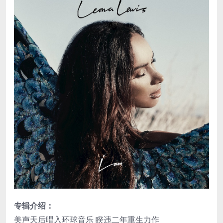
专辑介绍：
美声天后唱入环球音乐 睽违二年重生力作