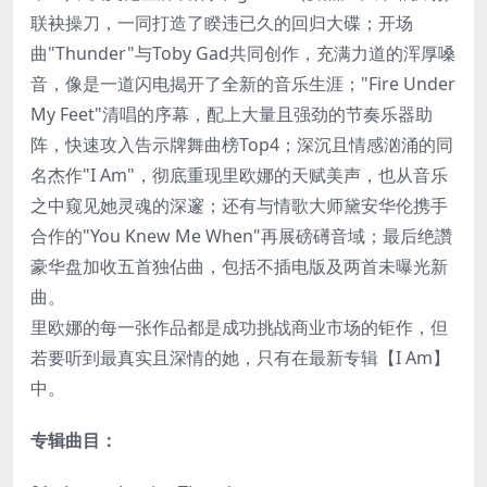
联袂操刀，一同打造了睽违已久的回归大碟；开场
曲"Thunder"与Toby Gad共同创作，充满力道的浑厚嗓
音，像是一道闪电揭开了全新的音乐生涯；"Fire Under
My Feet"清唱的序幕，配上大量且强劲的节奏乐器助
阵，快速攻入告示牌舞曲榜Top4；深沉且情感汹涌的同
名杰作"I Am"，彻底重现里欧娜的天赋美声，也从音乐
之中窥见她灵魂的深邃；还有与情歌大师黛安华伦携手
合作的"You Knew Me When"再展磅礡音域；最后绝讚
豪华盘加收五首独佔曲，包括不插电版及两首未曝光新
曲。
里欧娜的每一张作品都是成功挑战商业市场的钜作，但
若要听到最真实且深情的她，只有在最新专辑【I Am】
中。
专辑曲目：