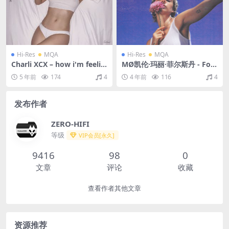
Hi-Res
MQA
Hi-Res
MQA
Charli XCX – how i'm feelin
MØ凯伦·玛丽·菲尔斯丹 - Fore
g now（2020/FLAC/分轨/43
ver Neverland（2018/FLA
5 年前
174
4
4 年前
116
4
1M）(MQA/24bit/44.1kHz)
C/分轨/530M）(MQA/24bit/
44.1kHz)
发布作者
ZERO-HIFI
等级
VIP会员[永久]
9416
98
0
文章
评论
收藏
查看作者其他文章
资源推荐