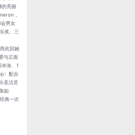
娜的亮丽
eron，
都会男女
音乐奖、三
！而此回她
爱与正面
莉米洛、1
ep〉配合
托出圣洁灵
曲如
等耶诞经典一次
。