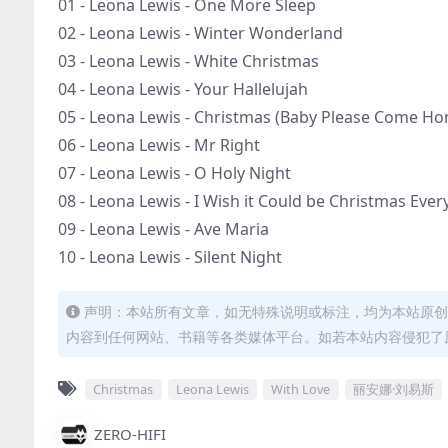
01 - Leona Lewis - One More Sleep
02 - Leona Lewis - Winter Wonderland
03 - Leona Lewis - White Christmas
04 - Leona Lewis - Your Hallelujah
05 - Leona Lewis - Christmas (Baby Please Come H
06 - Leona Lewis - Mr Right
07 - Leona Lewis - O Holy Night
08 - Leona Lewis - I Wish it Could be Christmas Ever
09 - Leona Lewis - Ave Maria
10 - Leona Lewis - Silent Night
声明：本站所有文章，如无特殊说明或标注，均为本站原创
内容到任何网站、书籍等各类媒体平台。如若本站内容侵犯了
Christmas
Leona Lewis
With Love
丽安娜·刘易斯
ZERO-HIFI