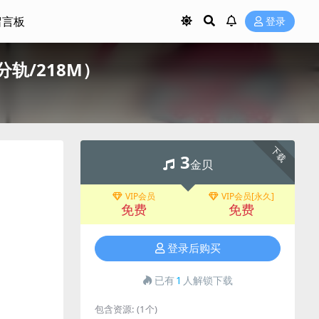
留言板
登录
AC/分轨/218M）
下载
3
金贝
VIP会员
VIP会员[永久]
免费
免费
登录后购买
已有
1
人解锁下载
包含资源:
(1个)