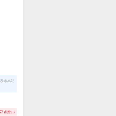
发布本站
点赞(
0
)