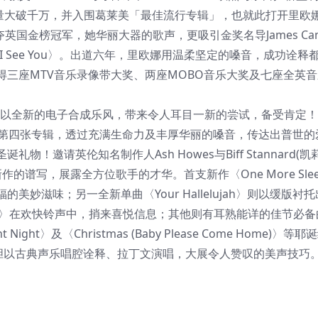
球销量大破千万，并入围葛莱美「最佳流行专辑」，也就此打开里欧
夺英国金榜冠军，她华丽大器的歌声，更吸引金奖名导James Cam
I See You〉。出道六年，里欧娜用温柔坚定的嗓音，成功诠释
三座MTV音乐录像带大奖、两座MOBO音乐大奖及七座全英
于突破，以全新的电子合成乐风，带来令人耳目一新的尝试，备受肯定
新第四张专辑，透过充满生命力及丰厚华丽的嗓音，传达出普世的
！邀请英伦知名制作人Ash Howes与Biff Stannard(凯
的谱写，展露全方位歌手的才华。首支新作〈One More Sle
妙滋味；另一全新单曲〈Your Hallelujah〉则以缓版衬
ght〉在欢快铃声中，捎来喜悦信息；其他则有耳熟能详的佳节必备
ent Night〉及〈Christmas (Baby Please Come Home)〉
娜大胆以古典声乐唱腔诠释、拉丁文演唱，大展令人赞叹的美声技巧