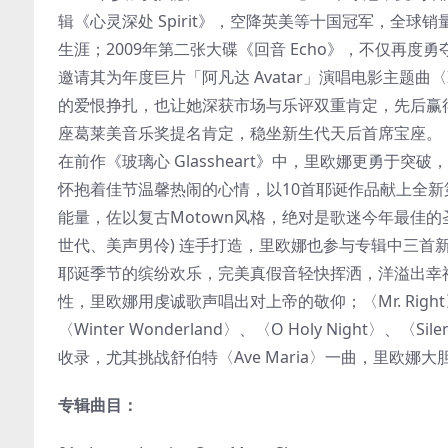
辑《心灵深处 Spirit》，空降英美等十国冠军，全
生涯；2009年第二张大碟《回音 Echo》，不仅再度勇
邀请其为年度巨片「阿凡达 Avatar」演唱电影主题曲〈
的爱恨挣扎，也让她深获市场与乐评双重肯定，先后赢得
座葛莱美音乐奖提名肯定，稳坐新生代天后首席宝座。
在前作《玻璃心 Glassheart》中，里欧娜更勇
怀抱着佳节温馨热闹的心情，以10首耶诞作品献上全
能量，佐以复古Motown风格，绝对是歌迷今年最佳的圣诞礼物
世代、美声男伶) 连手打造，里欧娜也参与专辑中三首新作
耶诞季节的缤纷欢乐，完美真假音轻快挥洒，洋溢出幸福的美
性，里欧娜用虔诚歌声唱出对上帝的敬仰；〈Mr. Ri
〈Winter Wonderland〉、〈O Holy Night〉、〈Sil
收录，尤其挑战舒伯特〈Ave Maria〉一曲，里欧
专辑曲目：