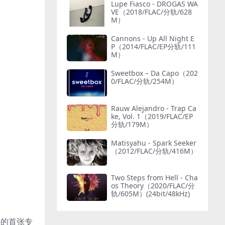
Lupe Fiasco - DROGAS WA
VE（2018/FLAC/分轨/628
M）
Cannons - Up All Night E
P（2014/FLAC/EP分轨/111
M）
Sweetbox – Da Capo（202
0/FLAC/分轨/254M）
Rauw Alejandro - Trap Ca
ke, Vol. 1（2019/FLAC/EP
分轨/179M）
Matisyahu - Spark Seeker
（2012/FLAC/分轨/416M）
Two Steps from Hell - Cha
os Theory（2020/FLAC/分
轨/605M）(24bit/48kHz)
监制的首张专