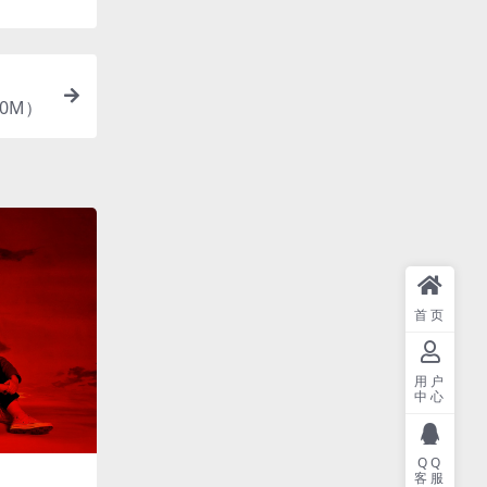
390M）
首页
用户
中心
QQ
客服