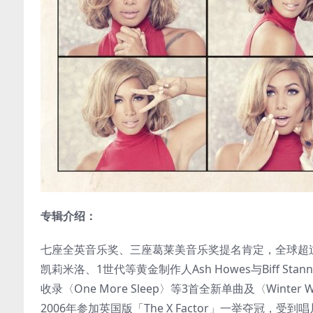
专辑介绍：
七座全英音乐奖、三座葛莱美音乐奖提名肯定，全球超过
凯莉米洛、1世代等黄金制作人Ash Howes与Biff St
收录〈One More Sleep〉等3首全新单曲及〈Winter 
2006年参加英国版「The X Factor」一举夺冠，受到唱