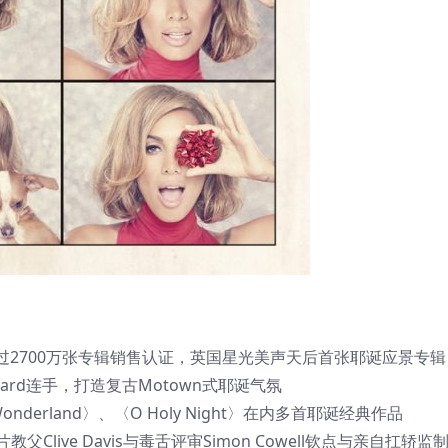
2700万张专辑销售认证，英国星光美声天后首张耶诞应景专辑
annard连手，打造复古Motown式耶诞气氛
Wonderland〉、〈O Holy Night〉在内多首耶诞经典作品
片教父Clive Davis与毒舌评审Simon Cowell钦点与亲自扛轿