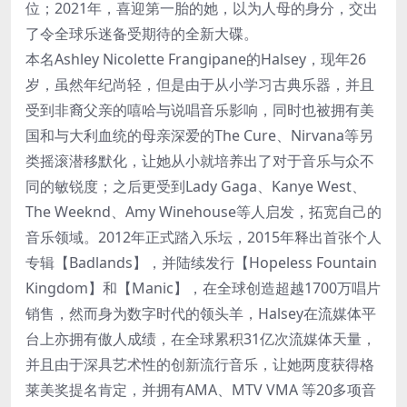
位；2021年，喜迎第一胎的她，以为人母的身分，交出
了令全球乐迷备受期待的全新大碟。
本名Ashley Nicolette Frangipane的Halsey，现年26
岁，虽然年纪尚轻，但是由于从小学习古典乐器，并且
受到非裔父亲的嘻哈与说唱音乐影响，同时也被拥有美
国和与大利血统的母亲深爱的The Cure、Nirvana等另
类摇滚潜移默化，让她从小就培养出了对于音乐与众不
同的敏锐度；之后更受到Lady Gaga、Kanye West、
The Weeknd、Amy Winehouse等人启发，拓宽自己的
音乐领域。2012年正式踏入乐坛，2015年释出首张个人
专辑【Badlands】，并陆续发行【Hopeless Fountain
Kingdom】和【Manic】，在全球创造超越1700万唱片
销售，然而身为数字时代的领头羊，Halsey在流媒体平
台上亦拥有傲人成绩，在全球累积31亿次流媒体天量，
并且由于深具艺术性的创新流行音乐，让她两度获得格
莱美奖提名肯定，并拥有AMA、MTV VMA 等20多项音