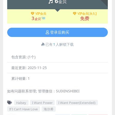
6
金贝
VIP会员
VIP会员[永久]
3
免费
5折
金贝
登录后购买
已有
1
人解锁下载
包含资源:
(1个)
最近更新:
2025-11-25
累计销量:
1
如有问题联系管理; 管理微信：SUIXINSHIBEI
Halsey
I Want Power
I Want Power(Extended)
If I Can’t Have Love
海尔希