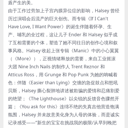
盾产生的美。
由于工作过劳加上子宫内膜异位症的影响，Halsey 曾经
历过演唱会后流产的巨大创伤。而专辑《If I Can't
Have Love, I Want Power》的诞生伴随着怀孕、生
产、哺乳的全过程，这让儿子 Ender 和 Halsey 似乎成
了互相需要的个体，塑造了她不同往日的创作心境和叙
事风格。Halsey 收起上张专辑《Manic》中的小心翼翼
（《More》），正视情绪释放的需要，来自工业摇滚
大团 Nine Inch Nails 的制作人 Trent Reznor 和
Atticus Ross，用 Grunge 和 Pop Punk 为她的呐喊着
色：伴随《Easier than Lying》交缠的急促鼓点和怒吼
贝斯，Halsey 撕心裂肺地讲述被欺骗的爱情和忍痛割爱
的绝望；《The Lighthouse》以尖锐的反馈音色骤然开
篇；《You ask for this》连绵不绝的失真吉他营造饱满
氛围，Halsey 并未故意美化身为人母的体验，而是诚实
记录感受——“新生的宝宝在挑战我的极限/从早到晚把