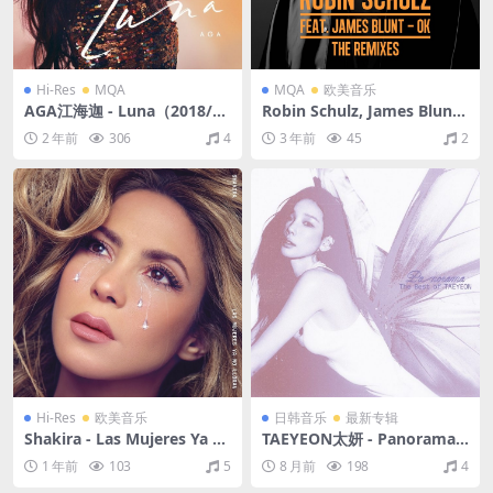
Hi-Res
MQA
MQA
欧美音乐
AGA江海迦 - Luna（2018/FL
Robin Schulz, James Blunt -
AC/分轨/667M）(MQA/24bi
OK (feat. James Blunt) [The
2 年前
306
4
3 年前
45
2
t/48kHz)
Remixes]（2017/FLAC/分
轨/205M）(MQA/16bit/44.1
kHz)
Hi-Res
欧美音乐
日韩音乐
最新专辑
Shakira - Las Mujeres Ya N
TAEYEON太妍 - Panorama :
o Lloran（2024/FLAC/分轨/
The Best of TAEYEON（202
1 年前
103
5
8 月前
198
4
631M）(24bit/48kHz)
5/FLAC/分轨/591M）