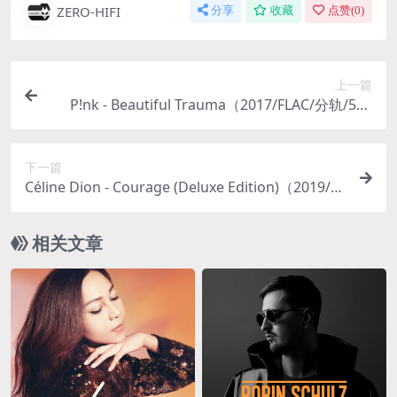
ZERO-HIFI
分享
收藏
点赞(
0
)
上一篇
P!nk - Beautiful Trauma（2017/FLAC/分轨/592
M）(MQA/24bit/44.1kHz)
下一篇
Céline Dion - Courage (Deluxe Edition)（2019/FL
AC/分轨/869M）(MQA/24bit/48kHz)
相关文章