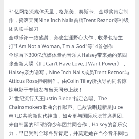
31亿网络流媒体天量，格莱美、奥斯卡、金球奖肯定制
作，摇滚天团Nine Inch Nails首脑Trent Reznor等神级
团队联手操刀
全球乐评一致盛讚，突破生涯野心大作，收录包括主
打"I Am Not a Woman, I`m a God"等14首创作
全球写下300亿流媒体量的音乐人Halsey带来她的第四
张全新大碟《If I Can’t Have Love, I Want Power》，
Halsey亲力谱写，Nine Inch Nails成员Trent Reznor与
Atticus Ross担钢制作。由Colin Tilley所执导的同名惊
悚电影于专辑发布当天同步上线！
21世纪流行天王Justin Bieber指定合唱、The
Chainsmokers歌曲合作献声、已故说唱超新星Juice
WRLD共演新世代神曲，如今更与国际乐坛首席男团、
来自韩国的BTS防弹少年团共同合作，Halsey的音乐实
力，早已受到全球各界肯定，并奠定她在当今音乐圈地