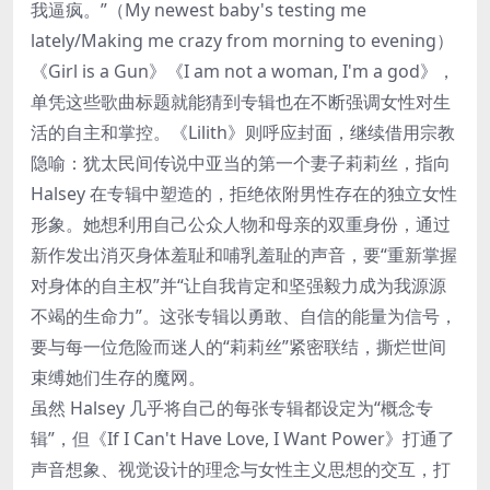
我逼疯。”（My newest baby's testing me
lately/Making me crazy from morning to evening）
《Girl is a Gun》《I am not a woman, I'm a god》，
单凭这些歌曲标题就能猜到专辑也在不断强调女性对生
活的自主和掌控。《Lilith》则呼应封面，继续借用宗教
隐喻：犹太民间传说中亚当的第一个妻子莉莉丝，指向
Halsey 在专辑中塑造的，拒绝依附男性存在的独立女性
形象。她想利用自己公众人物和母亲的双重身份，通过
新作发出消灭身体羞耻和哺乳羞耻的声音，要“重新掌握
对身体的自主权”并“让自我肯定和坚强毅力成为我源源
不竭的生命力”。这张专辑以勇敢、自信的能量为信号，
要与每一位危险而迷人的“莉莉丝”紧密联结，撕烂世间
束缚她们生存的魔网。
虽然 Halsey 几乎将自己的每张专辑都设定为“概念专
辑”，但《If I Can't Have Love, I Want Power》打通了
声音想象、视觉设计的理念与女性主义思想的交互，打