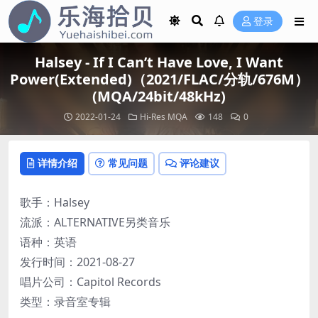
登录
Halsey - If I Can’t Have Love, I Want
Power(Extended)（2021/FLAC/分轨/676M）
(MQA/24bit/48kHz)
2022-01-24
Hi-Res
MQA
148
0
详情介绍
常见问题
评论建议
歌手：Halsey
流派：ALTERNATIVE另类音乐
语种：英语
发行时间：2021-08-27
唱片公司：Capitol Records
类型：录音室专辑