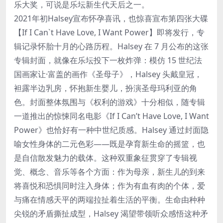
乐大奖，可说是乐坛新生代天后之一。
2021年初Halsey宣布怀孕喜讯，也惊喜宣布第四张大碟
【If I Can`t Have Love, I Want Power】即将发行，专
辑记录怀胎十月的心路历程。Halsey 在 7 月公布的这张
专辑封面，就像在乐坛投下一枚炸弹：模仿 15 世纪法
国画家让·富盖的画作《圣母子》，Halsey 头戴皇冠，
袒露半边乳房，怀抱新生婴儿，扮演圣母玛利亚的角
色。封面整体氛围与《权利的游戏》十分相似，随专辑
一道推出的惊悚同名电影《If I Can’t Have Love, I Want
Power》也恰好有一种中世纪质感。Halsey 通过封面隐
喻女性身体的二元色彩——既是孕育新生命的摇篮，也
是自信散发魅力的载体。这种双重象征贯穿了专辑视
觉、概念、音乐等各个方面：作为母亲，新生儿的到来
将喜悦和恐惧同时注入身体；作为有血有肉的个体，爱
与痛在情感天平的两端拉扯着生活的平衡。生命由种种
尖锐的矛盾撕扯成型，Halsey 渴望带领听众感悟这种矛