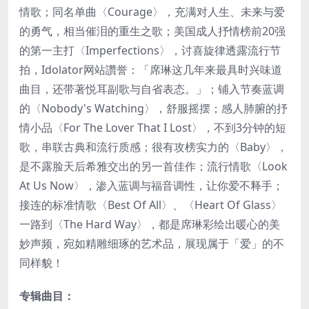
情歌；同名单曲〈Courage〉，充满对人生、未来与爱
的勇气，相当催泪的重生之歌；美国成人抒情榜前20强
的第一主打〈Imperfections〉，讨喜旋律透露流行节
拍，Idolator网站讚誉：「席琳这几年来最具时兴味道
曲目，还带著悦耳副歌与自省表态。」；铺入节奏蓝调
的〈Nobody's Watching〉，舒服摇摆；感人肺腑的抒
情小品〈For The Lover That I Lost〉，不到3分钟的短
歌，串联古典和流行质感；很有攻榜实力的〈Baby〉，
是不露脸天后希雅交出的另一首佳作；流行情歌〈Look
At Us Now〉，渗入蓝调与福音调性，让你爱不释手；
接连的标准情歌〈Best Of All〉、〈Heart Of Glass〉
一路到〈The Hard Way〉，都是席琳彩绘出暖心的美
妙声频，宛如精雕细琢的艺术品，展现属于「爱」的不
同样貌！
专辑曲目：