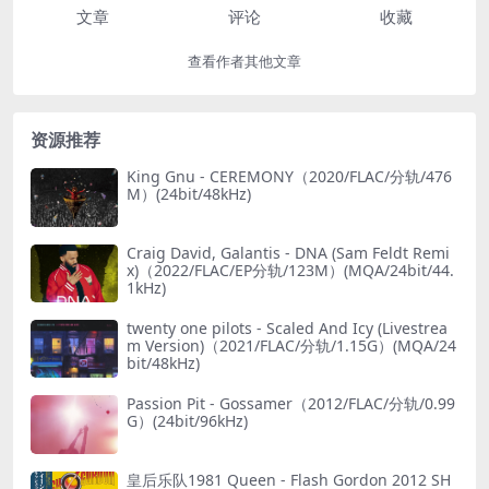
文章
评论
收藏
查看作者其他文章
资源推荐
King Gnu - CEREMONY（2020/FLAC/分轨/476
M）(24bit/48kHz)
Craig David, Galantis - DNA (Sam Feldt Remi
x)（2022/FLAC/EP分轨/123M）(MQA/24bit/44.
1kHz)
twenty one pilots - Scaled And Icy (Livestrea
m Version)（2021/FLAC/分轨/1.15G）(MQA/24
bit/48kHz)
Passion Pit - Gossamer（2012/FLAC/分轨/0.99
G）(24bit/96kHz)
皇后乐队1981 Queen - Flash Gordon 2012 SH