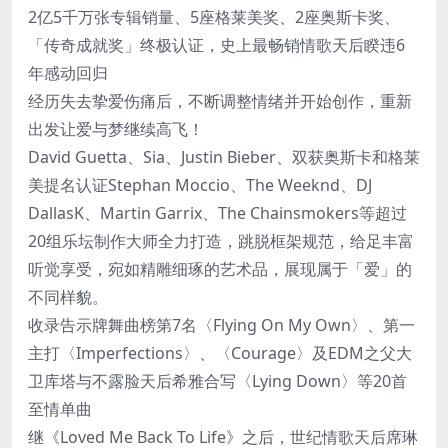
2亿5千万张专辑销量、5座格莱美奖、2座奥斯卡奖、
「传奇成就奖」终极认证，史上最畅销情歌天后睽违6
年感动回归
经历失去挚爱伤痛后，不断调整情绪并开始创作，重新
出发让爱与梦继续高飞！
David Guetta、Sia、Justin Bieber、双获奥斯卡和格莱
美提名认证Stephan Moccio、The Weeknd、DJ
DallasK、Martin Garrix、The Chainsmokers等超过
20组乐坛制作大师全力打造，跳脱框架规范，给足丰富
听觉享受，宛如精雕细琢的艺术品，展现属于「爱」的
不同样貌。
收录告示牌舞曲榜第7名〈Flying On My Own〉、第一
主打〈Imperfections〉、〈Courage〉及EDM之父大
卫库塔与不露脸天后希雅合写〈Lying Down〉等20首
至情单曲
继《Loved Me Back To Life》之后，世纪情歌天后席琳