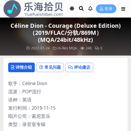
登录
Céline Dion - Courage (Deluxe Edition)
（2019/FLAC/分轨/869M）
(MQA/24bit/48kHz)
2022-01-24
Hi-Res
MQA
246
0
详情介绍
常见问题
评论建议
歌手：Céline Dion
流派：POP流行
语种：英语
发行时间：2019-11-15
唱片公司：索尼音乐
类型：录音室专辑