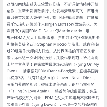
这段期间她走过失去挚爱的伤痛，不断调整情绪并开始
创作，重新出发勇敢前行，让爱与梦继续高飞！席琳出
道以来首次加入製作行列，指引创作概念走向，广邀威
震乐坛瑞典超级製作人Jorgen Elofsson(西城男孩、美
声男伶)+美国EDM DJ DallasK(Martin garrix、烟
鬼)+EDM之父大卫库塔(希雅、贾斯汀比伯)+双获奥斯卡
和格莱美提名认证Stephan Moccio(艾薇儿、威肯)等超
过20组製作大师倾力打造。从跨界风格的幕后团队看
来，席琳这一次企图心强烈，跳脱框架规范，给足听觉
上的丰富享受！在赌城秀最终场献唱的〈Flying On My
Own〉，携带强烈EDM/Dance-Pop元素，直衝美国舞
曲榜第7名；很有戏剧效果的〈Lovers Never Die〉，
弦乐与蓝调的相遇，碰撞出绝美画面；钢琴当前引的
〈Falling In Love Again〉，整首简单编曲配置，突显
席琳情感交织的能量；EDM之父大卫库塔与不露脸天后
希雅量身打造〈Lying Down〉，呈现一支气势磅礡的