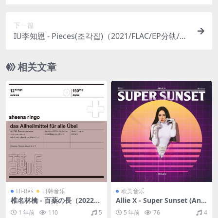
nded)（2021/FLAC/分轨/676M）(MQA/24bit/48k
Hz)
下一篇
IU李知恩 - Pieces(조각집)（2021/FLAC/EP分轨/10
4M）
相关文章
Hi-Res
日韩音乐
欧美音乐
椎名林檎 - 百薬の長（2022/F
Allie X - Super Sunset (Anal
LAC/分轨/605M）(24bit/48
og)（2019/FLAC/分轨/220
1 年前
110
5
5 年前
76
4
kHz)
M）