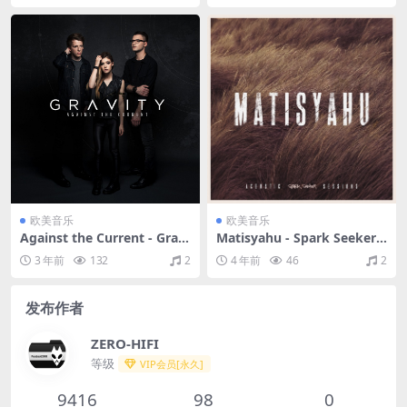
欧美音乐
欧美音乐
Against the Current - Gravi
Matisyahu - Spark Seeker:
ty（2015/FLAC/EP分轨/142
Acoustic Sessions（2012/F
3 年前
132
2
4 年前
46
2
M）
LAC/EP分轨/161M）
发布作者
ZERO-HIFI
等级
VIP会员[永久]
9416
98
0