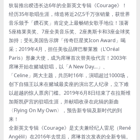
狄翁推出睽违长达6年的全新英文专辑《Courage》！
经历35年歌唱生涯，缔造将近2亿5千万张销量，获世界
音乐颁予「鑽石奖」肯定史上最畅销女歌手地位！顶著
5座格莱美奖、7座全美音乐奖、2座奥斯卡和3座金球奖
加持；受礼美国告示牌「传奇巨星奖Icon Award」喝
采；2019年4月，担任美妆品牌巴黎莱雅（L'Oréal
Paris）形象大使，成为席琳首次替美妆代言！2003年
席琳开始在赌城驻唱，以「A New Day…」、
「Celine」两大主题，共历时16年，演唱超过1000场，
创下自猫王以来在赌城最卖座的演出艺人纪录，立下难
以超越的惊人票房门槛。2019年6月8日结束了在拉斯维
加斯凯萨宫的驻唱生涯，并献唱收录在此辑的新曲
〈Flying On My Own〉，预告新专辑及新时代的到
来！
全新英文专辑《Courage》是丈夫兼经纪人雷尼（René
Angélil）在2016年去世后，席琳首次发表的全新专辑。