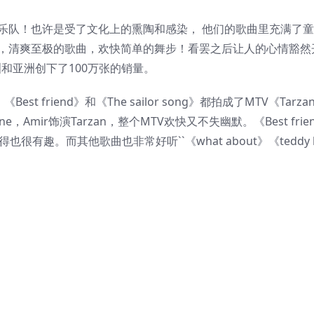
宝级乐队！也许是受了文化上的熏陶和感染， 他们的歌曲里充满了
趣，清爽至极的歌曲，欢快简单的舞步！看罢之后让人的心情豁然
欧洲和亚洲创下了100万张的销量。
Best friend》和《The sailor song》都拍成了MTV《Tarzan
e，Amir饰演Tarzan，整个MTV欢快又不失幽默。《Best frie
得也很有趣。而其他歌曲也非常好听``《what about》《teddy 