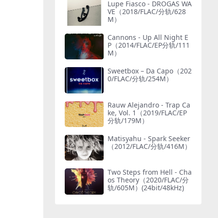
Lupe Fiasco - DROGAS WA
VE（2018/FLAC/分轨/628
M）
Cannons - Up All Night E
P（2014/FLAC/EP分轨/111
M）
Sweetbox – Da Capo（202
0/FLAC/分轨/254M）
Rauw Alejandro - Trap Ca
ke, Vol. 1（2019/FLAC/EP
分轨/179M）
Matisyahu - Spark Seeker
（2012/FLAC/分轨/416M）
Two Steps from Hell - Cha
os Theory（2020/FLAC/分
轨/605M）(24bit/48kHz)