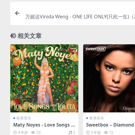
万妮达Vinida Weng - ONE LIFE ONLY(只此一生)（2
FLAC/EP分轨/1
相关文章
欧美音乐
欧美音乐
Maty Noyes - Love Songs F
Sweetbox – Diamond 
rom A Lolita（2018/FLAC/E
（2011/FLAC/分轨/39
4 年前
53
2
5 年前
72