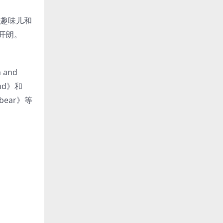
童趣味儿和
开朗。
 and
nd》和
bear》等