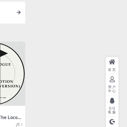
首页
用户
中心
QQ
客服
The Loco-
an Versio
3