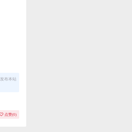
发布本站
点赞(
0
)