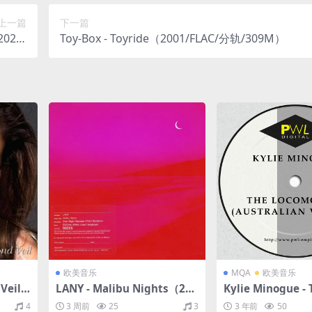
上一篇
下一篇
022/
Toy-Box - Toyride（2001/FLAC/分轨/309M）
31M）
欧美音乐
MQA
欧美音乐
Veil
LANY - Malibu Nights（201
Kylie Minogue - 
5M）
8/FLAC/分轨/211M）
Motion (Australi
4
3 周前
25
3
3 年前
50