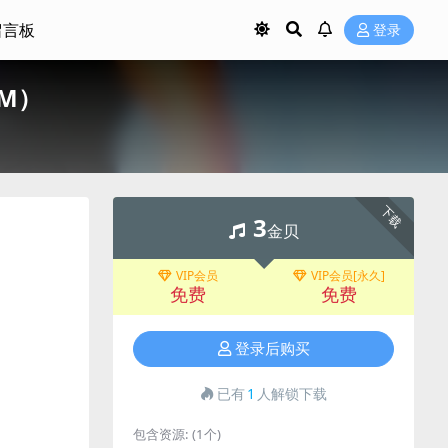
留言板
登录
7M）
下载
3
金贝
VIP会员
VIP会员[永久]
免费
免费
登录后购买
已有
1
人解锁下载
包含资源:
(1个)