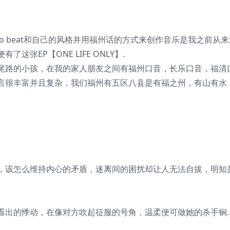
fro beat和自己的风格并用福州话的方式来创作音乐是我之前从
张EP【ONE LIFE ONLY】.
尾路的小孩，在我的家人朋友之间有福州口音，长乐口音，福清
言很丰富并且复杂，我们福州有五区八县是有福之州，有山有水
，该怎么维持内心的矛盾，迷离间的困扰却让人无法自拔，明知
看出的悸动，在像对方吹起征服的号角，温柔便可做她的杀手锏.