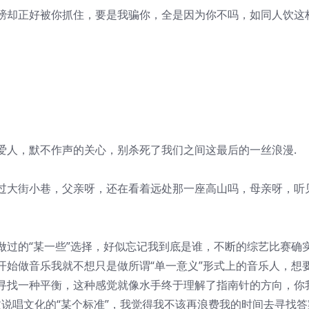
膀却正好被你抓住，要是我骗你，全是因为你不吗，如同人饮这
爱人，默不作声的关心，别杀死了我们之间这最后的一丝浪漫.
过大街小巷，父亲呀，还在看着远处那一座高山吗，母亲呀，听
）
做过的“某一些”选择，好似忘记我到底是谁，不断的综艺比赛确
开始做音乐我就不想只是做所谓“单一意义”形式上的音乐人，想
寻找一种平衡，这种感觉就像水手终于理解了指南针的方向，你
文说唱文化的“某个标准”，我觉得我不该再浪费我的时间去寻找