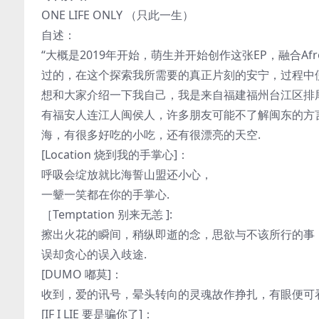
ONE LIFE ONLY （只此一生）
自述：
“大概是2019年开始，萌生并开始创作这张EP，融合A
过的，在这个探索我所需要的真正片刻的安宁，过程中便有了这
想和大家介绍一下我自己，我是来自福建福州台江区排
有福安人连江人闽侯人，许多朋友可能不了解闽东的方
海，有很多好吃的小吃，还有很漂亮的天空.
[Location 烧到我的手掌心]：
呼吸会绽放就比海誓山盟还小心，
一颦一笑都在你的手掌心.
［Temptation 别来无恙 ]:
擦出火花的瞬间，稍纵即逝的念，思欲与不该所行的事
误却贪心的误入歧途.
[DUMO 嘟莫]：
收到，爱的讯号，晕头转向的灵魂故作挣扎，有眼便可
[IF I LIE 要是骗你了]：