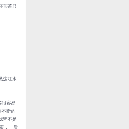
杯苦茶只
见这江水
实很容易
要不断的
我皆不是
答案，，后