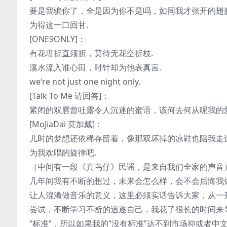
要是我骗你了，全是因为你不是吗，如同我才张开的翅
为得这一口回甘.
[ONE9ONLY]：
有花堪折直须折，莫待无花空折枝.
溪水流入谁心田，时针却为他表真言.
we‘re not just one night only.
[Talk To Me 请回答]：
紧闭的双唇曾吐露令人沉迷的蜜语，该何去何从呢我的
[MoJiaDai 莫加戴]：
儿时的梦想还依稀存留着，像那双坏掉的凉鞋也陪我走
为我欢唱的旋律吧.
（中间有一段《真鸟仔》民谣，是来自我们全家的声音
几年间我有不断的想过，未来会怎么样，会不会后悔我
让人混淆做音乐的意义，这里必须实话告诉大家，从一
尝试，不断学习不断的追逐自己，我花了很长的时间来
“标准”，所以如果我的“没有标准”达不到市场抑或者中