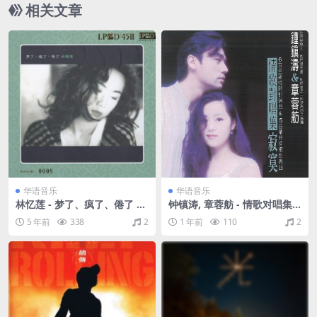
相关文章
华语音乐
华语音乐
林忆莲 - 梦了、疯了、倦了 大
钟镇涛, 章蓉舫 - 情歌对唱集·
碟10 LPCD45 Ⅱ 1991（WAV+
寂寞（1994/FLAC/分轨/284
5 年前
338
2
1 年前
110
2
CUE/整轨/438M）
M）