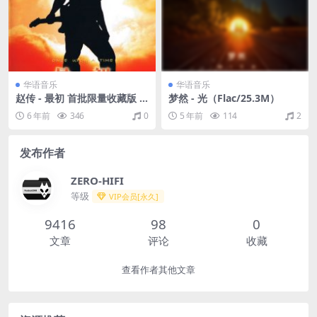
华语音乐
华语音乐
赵传 - 最初 首批限量收藏版 E
梦然 - 光（Flac/25.3M）
P avex 台湾版 2010（Ape+C
6 年前
346
0
5 年前
114
2
UE/整轨/139M）
发布作者
ZERO-HIFI
等级
VIP会员[永久]
9416
98
0
文章
评论
收藏
查看作者其他文章