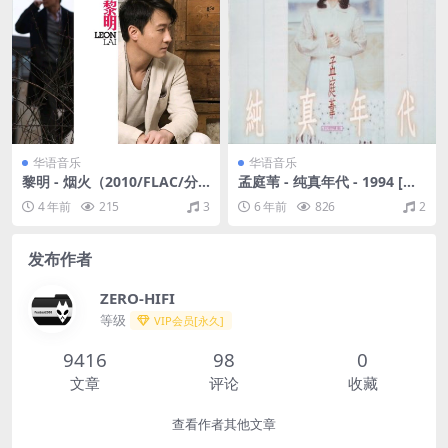
华语音乐
华语音乐
黎明 - 烟火（2010/FLAC/分
孟庭苇 - 纯真年代 - 1994 [上
轨/782M）
华首版] (WAV+CUE/整轨/504
4 年前
215
3
6 年前
826
2
M)
发布作者
ZERO-HIFI
等级
VIP会员[永久]
9416
98
0
文章
评论
收藏
查看作者其他文章