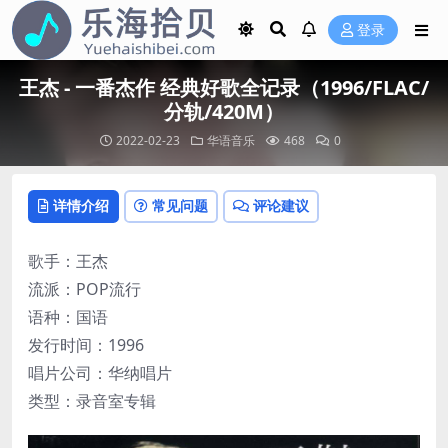
登录
王杰 - 一番杰作 经典好歌全记录（1996/FLAC/
分轨/420M）
2022-02-23
华语音乐
468
0
详情介绍
常见问题
评论建议
歌手：王杰
流派：POP流行
语种：国语
发行时间：1996
唱片公司：华纳唱片
类型：录音室专辑