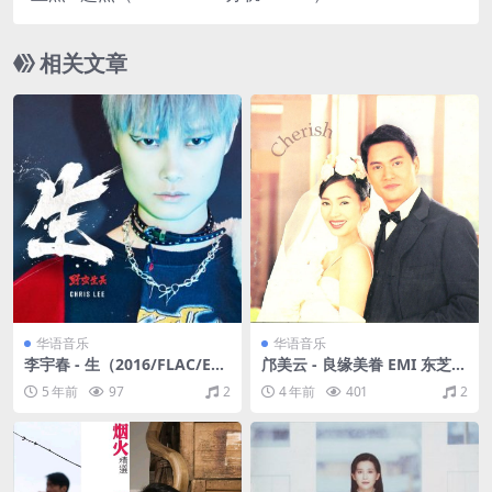
相关文章
华语音乐
华语音乐
李宇春 - 生（2016/FLAC/EP
邝美云 - 良缘美眷 EMI 东芝1
分轨/81M）
A1 1996 [WAV+CUE/整轨/40
5 年前
97
2
4 年前
401
2
6M]