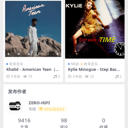
欧美音乐
MQA
欧美音乐
Khalid - American Teen（20
Kylie Minogue - Step Back i
17/FLAC/分轨/324M）
n Time（1990/FLAC/分轨/2
5 年前
73
3
3 年前
25
2
81M）(MQA/16bit/44.1kH
z)
发布作者
ZERO-HIFI
等级
VIP会员[永久]
9416
98
0
文章
评论
收藏