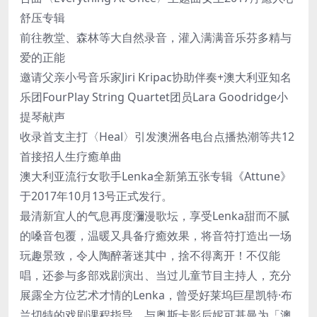
舒压专辑
前往教堂、森林等大自然录音，灌入满满音乐芬多精与
爱的正能
邀请父亲小号音乐家Jiri Kripac协助伴奏+澳大利亚知名
乐团FourPlay String Quartet团员Lara Goodridge小
提琴献声
收录首支主打〈Heal〉引发澳洲各电台点播热潮等共12
首接招人生疗癒单曲
澳大利亚流行女歌手Lenka全新第五张专辑《Attune》
于2017年10月13号正式发行。
最清新宜人的气息再度瀰漫歌坛，享受Lenka甜而不腻
的嗓音包覆，温暖又具备疗癒效果，将音符打造出一场
玩趣景致，令人陶醉著迷其中，捨不得离开！不仅能
唱，还参与多部戏剧演出、当过儿童节目主持人，充分
展露全方位艺术才情的Lenka，曾受好莱坞巨星凯特·布
兰切特的戏剧课程指导，与奥斯卡影后妮可基曼为「澳