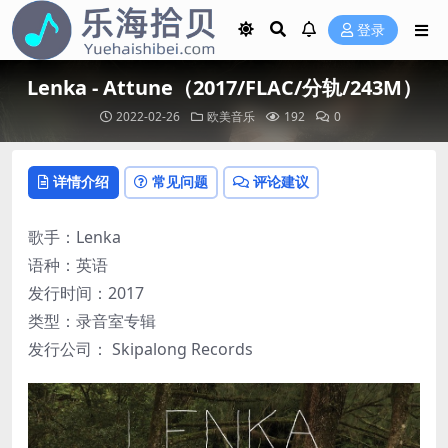
登录
Lenka - Attune（2017/FLAC/分轨/243M）
2022-02-26
欧美音乐
192
0
详情介绍
常见问题
评论建议
歌手：Lenka
语种：英语
发行时间：2017
类型：录音室专辑
发行公司： Skipalong Records