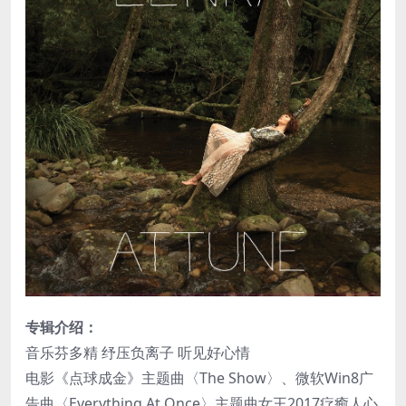
专辑介绍：
音乐芬多精 纾压负离子 听见好心情
电影《点球成金》主题曲〈The Show〉、微软Win8广
告曲〈Everything At Once〉主题曲女王2017疗癒人心