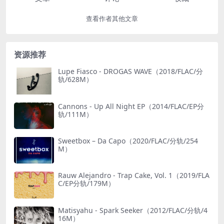
查看作者其他文章
资源推荐
Lupe Fiasco - DROGAS WAVE（2018/FLAC/分
轨/628M）
Cannons - Up All Night EP（2014/FLAC/EP分
轨/111M）
Sweetbox – Da Capo（2020/FLAC/分轨/254
M）
Rauw Alejandro - Trap Cake, Vol. 1（2019/FLA
C/EP分轨/179M）
Matisyahu - Spark Seeker（2012/FLAC/分轨/4
16M）