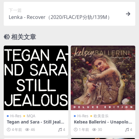
下一篇
Lenka - Recover（2020/FLAC/EP分轨/139M）
相关文章
Hi-Res
MQA
Hi-Res
欧美音乐
Tegan and Sara - Still Jealo
Kelsea Ballerini - Unapolog
us（2022/FLAC/分轨/474
etically (Deluxe Edition)（2
4 年前
46
4
1 年前
30
4
M）(MQA/24bit/48kHz)
018/FLAC/分轨/595M）(24b
it/44.1kHz)