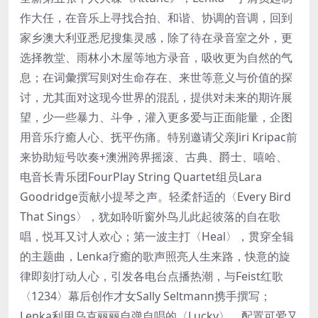
作大任，在音乐上寻找合拍、和谐、协调的音调，回到
家乡澳大利亚悉尼搜集灵感，除了待在录音室之外，更
选择教堂、雨林小木屋等地方录音，吸收更为自然的气
息；在词彙撰写则对生命存在、来世等意义与价值的探
讨，尤其面对这现今世界的混乱，提供对未来的期许展
望，少一些暴力、斗争，灌入更多爱与正面能量，企图
用音乐疗癒人心、抚平伤痛。特别邀请父亲Jiri Kripac前
来协助短号吹奏+澳洲跨界摇滚、古典、爵士、嘻哈、
电音长青乐团FourPlay String Quartet组员Lara
Goodridge贡献小提琴之声。轻柔舒适的〈Every Bird
That Sings〉，犹如聆听窗外鸟儿此起彼落的自在歌
唱，悦耳又讨人欢心；第一波主打〈Heal〉，贯穿全辑
的主题曲，Lenka疗癒的歌声照亮人生来路，快意的旋
律即刻打动人心，引发各电台点播热潮，与Feist红歌
〈1234〉幕后创作才女Sally Seltmann携手撰写；
Lenka利用乌克丽丽自弹自唱的〈Lucky〉，配置可爱又