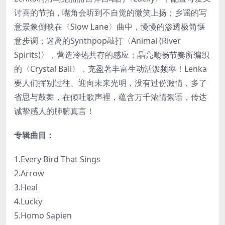
讨喜的节拍，嘴角会听到不自觉的微笑上扬；乡谣的写
意景象倒映在〈Slow Lane〉曲中，慢慢的渗透极简惬
意步调；迷离的Synthpop敲打〈Animal (River
Spirits)〉，营造冷热共存的感应；晶亮顺畅节奏所编织
的〈Crystal Ball〉，充盈著丰富生动活泼频率！Lenka
要人们挥别过往、迎向未来光明，没有过份激情，多了
省思与鼓舞，在倾吐歌声裡，蕴含万千浓情絮语，传达
诚挚感人的肺腑真言！
专辑曲目：
1.Every Bird That Sings
2.Arrow
3.Heal
4.Lucky
5.Homo Sapien