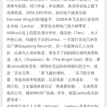
洲青年剧团」同门学妹，早在舞蹈、表演等训练上奠下
深厚根基。2004-2007年间，担任电子摇滚乐团
Decoder Ring主唱/键盘手。2008年单飞后发行首张同
名专辑《Lenka》，荣登告示牌热门潜力榜季军，
AllMusic送上四星近满分评价。随后的《Two》，令人
怦然心动。结婚生子后的Lenka，一方面打造自己的音
乐厂牌Skipalong Records，另一方面将自己人生转
折、以身为人母的角度，替全天下妈妈唱出感同身受歌
谣，谱入《Shadows》和《The Bright Side》裡头，乘
著Lenka缤纷音轨，翱翔在无边际的绮丽幻想之中。就
连「丑女贝蒂」、「新飞越比佛利」、「实习医生格
蕾」等超高收率电视剧，以及电影「点球成金」、「绯
闻计划、少女版BJ单身日记「青春爱欲吻」、马来西亚
电讯公司、微软Win8广告曲…等等，都是Lenka音乐的
爱用者！
全新第五张个人大碟《Attune》，Lenka一手肩负起制