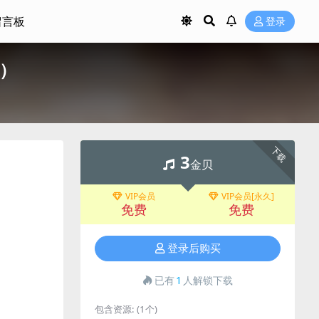
留言板
登录
M）
下载
3
金贝
VIP会员
VIP会员[永久]
免费
免费
登录后购买
已有
1
人解锁下载
包含资源:
(1个)