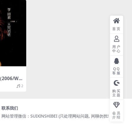
首页
用户
中心
QQ
客服
2006/WA
M）
2
购买
主题
联系我们
会员
网站管理微信：SUIXINSHIBEI (只处理网站问题, 闲聊勿扰! )
介绍