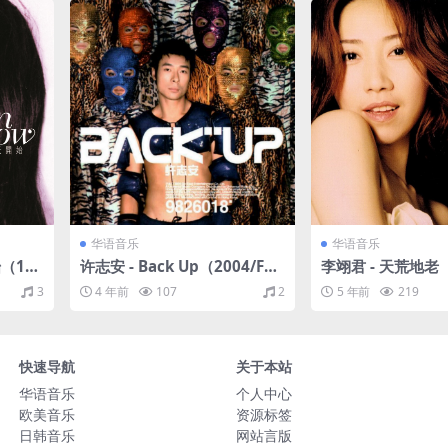
华语音乐
华语音乐
（199
许志安 - Back Up（2004/FLA
李翊君 - 天荒地老（
C/分轨/265M）
V+CUE/整轨/524
3
4 年前
107
2
5 年前
219
快速导航
关于本站
华语音乐
个人中心
欧美音乐
资源标签
日韩音乐
网站言版