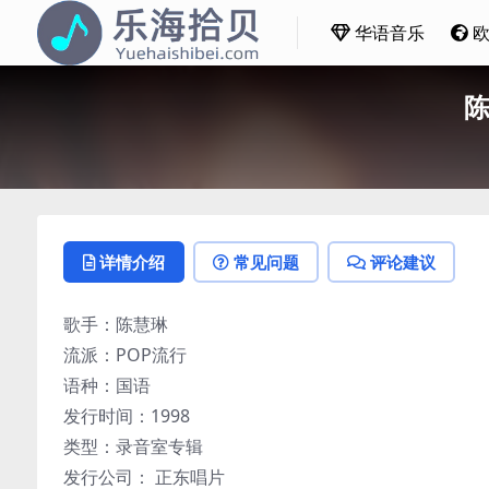
华语音乐
陈
详情介绍
常见问题
评论建议
歌手：陈慧琳
流派：POP流行
语种：国语
发行时间：1998
类型：录音室专辑
发行公司： 正东唱片