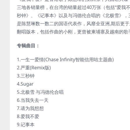
三地各销量榜，在台湾的销量超过40万张（包括“爱我不
秒钟》、《记事本》以及与冯德伦合唱的《北极雪》，
是陈慧琳数一数二的国语代表作，风靡全亚洲,期后更
翻唱版本，包括作曲的小刚，更曾被柬埔寨及越南的歌
专辑曲目：
1.一生一爱情(Chase Infinity智能信用咭主题曲)
2.严重(Remix版)
3.三秒钟
4.Sugar
5.北极雪 与冯德伦合唱
6.当我失去一天
7.请为我想想
8.爱我不爱
9.记事本