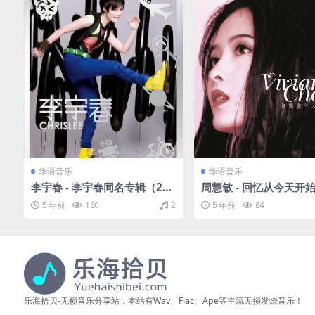
华语音乐
华语音乐
李宇春 - 李宇春同名专辑（200
周慧敏 - 回忆从今天开始
9/FLAC/分轨/297M）
7/FLAC/分轨/424M）
5 年前
160
2
5 年前
84
乐海拾贝-无损音乐分享站，本站有Wav、Flac、Ape等主流无损发烧音乐！