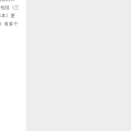
歌包括《三
事本》更
》有多个