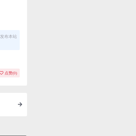
发布本站
点赞(
0
)