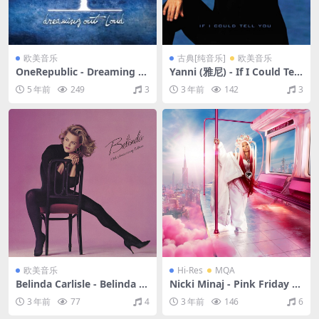
欧美音乐
古典[纯音乐]
欧美音乐
OneRepublic - Dreaming O
Yanni (雅尼) - If I Could Tell
ut Loud (2007/FLAC/分轨/3
You（2000/FLAC/分轨/397
5 年前
249
3
3 年前
142
3
75M)
M）
欧美音乐
Hi-Res
MQA
Belinda Carlisle - Belinda (3
Nicki Minaj - Pink Friday 2
5th Anniversary Edition)
（2023/FLAC/分轨/805M）
3 年前
77
4
3 年前
146
6
（1986/FLAC/分轨/518M）
(MQA/24bit/44.1kHz)