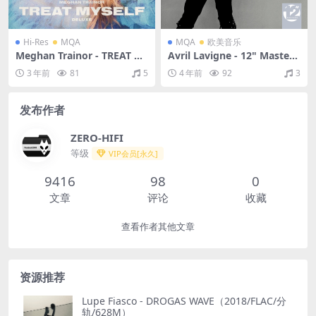
Hi-Res
MQA
MQA
欧美音乐
Meghan Trainor - TREAT M
Avril Lavigne - 12" Masters
YSELF (DELUXE)（2020/FLA
- The Essential Mixes（201
3 年前
81
5
4 年前
92
3
C/分轨/739M）(MQA/24bit/
0/FLAC/分轨/286M）(MQA/
44.1kHz)
16bit/44.1kHz)
发布作者
ZERO-HIFI
等级
VIP会员[永久]
9416
98
0
文章
评论
收藏
查看作者其他文章
资源推荐
Lupe Fiasco - DROGAS WAVE（2018/FLAC/分
轨/628M）