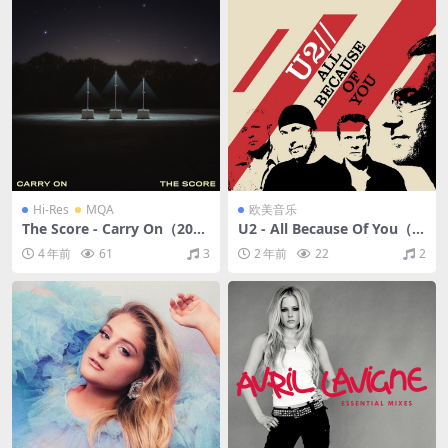
Hi-Res
MQA
欧美音乐
The Score - Carry On（202
U2 - All Because Of You（2
0/FLAC/分轨/565M）(MQA/
005/FLAC/EP分轨/125M）
4 年前
61
3
2 年前
22
2
24bit/44.1kHz)