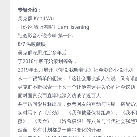
专辑介绍：
吴克群 Kenji Wu
《你说 我听着呢》I am listening
社会影音小说专辑 第一部
8/7 温暖献映
吴克群深思沈淀多年后，
于2018年底开始策划筹备，
2019年五月展开《你说 我听着呢》社会影音小说计划
从一个很简单的想法：「这社会那么多人在说，又有谁
吴克群不断探索一个又一个让他着迷并关心的社会议题
面对面真实而直率地深入访谈了近百人
并于访问影片释出后，参考网友的互动与响应，搭配访
实时写下了《后劲》、《我和被爱保持距离》、《我不
擦》、《天命》、《洛希极限》等八首与当代社会强烈
然而，所有计划都是一连串变化的开始