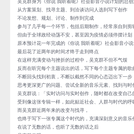
吴克群身为《你说 我听着呢》社会影音小说计划的总创
从方案策划、找寻主题、到洽谈访问人选到写下创作
不论发想、规划、讨论、制作到完成
参与了几乎每一个环节，包括后期制作，经常亲自到剪
但由于全球政经动荡不安，甚至因为疫情必须停摆计划
原本预计花一年完成的《你说 我听着呢》社会影音小说
最后花了近两年的时间才终于走到终点
在这样充满变动与挫折的过程中，吴克群不但不气馁
反而在听完每个主题说出的话，写下每个主题专属的歌
不断回头找到初衷，不断以截然不同的心态迈出下一步
思考更深更广的问题、尝试全新的音乐元素、找到与时
吴克群说：「实时访问与实时创作，随时都在改变自己
受到像这张专辑一样，如此贴近社会、人群与时代的呼
而吴克群近两年来的改变与找寻，
也终于写下一张专属这个时代的，充满深刻意义的音乐
在说了无数的话，也听了无数的话之后