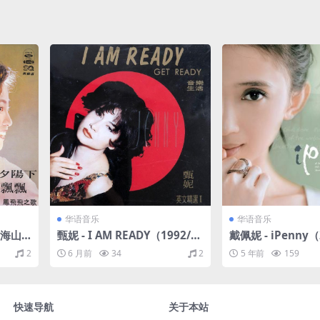
华语音乐
华语音乐
 海山
甄妮 - I AM READY（1992/FL
戴佩妮 - iPenny（
+CU
AC/分轨/324M）
+APE/整轨/240M
2
6 月前
34
2
5 年前
159
快速导航
关于本站