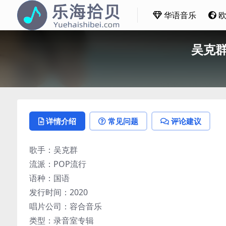
华语音乐
吴克群
详情介绍
常见问题
评论建议
歌手：吴克群
流派：POP流行
语种：国语
发行时间：2020
唱片公司：容合音乐
类型：录音室专辑