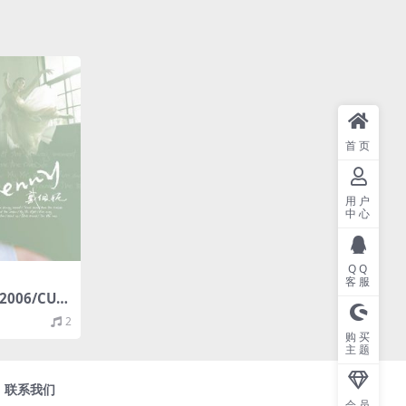
首页
用户
中心
QQ
客服
2006/CUE
）
2
购买
主题
联系我们
会员