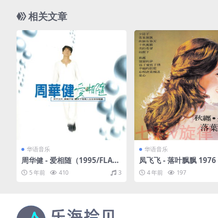
相关文章
华语音乐
华语音乐
周华健 - 爱相随（1995/FLAC/
凤飞飞 - 落叶飘飘 1976
分轨/285M）
飞藏专辑全纪录23 [WAV
5 年前
410
3
4 年前
197
E/整轨/326M]