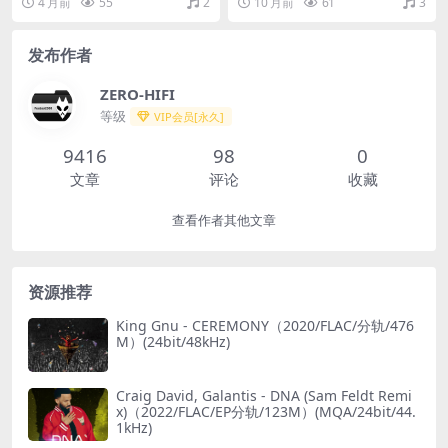
4 月前
55
2
10 月前
61
3
LAC/分轨/274M）
发布作者
ZERO-HIFI
等级
VIP会员[永久]
9416
98
0
文章
评论
收藏
查看作者其他文章
资源推荐
King Gnu - CEREMONY（2020/FLAC/分轨/476
M）(24bit/48kHz)
Craig David, Galantis - DNA (Sam Feldt Remi
x)（2022/FLAC/EP分轨/123M）(MQA/24bit/44.
1kHz)