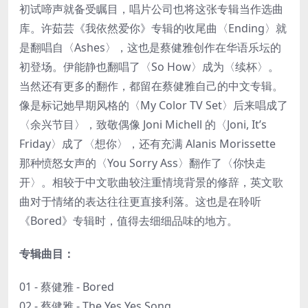
初试啼声就备受瞩目，唱片公司也将这张专辑当作选曲
库。许茹芸《我依然爱你》专辑的收尾曲〈Ending〉就
是翻唱自〈Ashes〉，这也是蔡健雅创作在华语乐坛的
初登场。伊能静也翻唱了〈So How〉成为〈续杯〉。
当然还有更多的翻作，都留在蔡健雅自己的中文专辑。
像是标记她早期风格的〈My Color TV Set〉后来唱成了
〈余兴节目〉，致敬偶像 Joni Michell 的〈Joni, It’s
Friday〉成了〈想你〉，还有充满 Alanis Morissette
那种愤怒女声的〈You Sorry Ass〉翻作了〈你快走
开〉。相较于中文歌曲较注重情境背景的修辞，英文歌
曲对于情绪的表达往往更直接利落。这也是在聆听
《Bored》专辑时，值得去细细品味的地方。
专辑曲目：
01 - 蔡健雅 - Bored
02 - 蔡健雅 - The Yes Yes Song