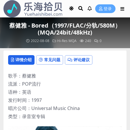
登录
蔡健雅 - Bored（1997/FLAC/分轨/580M）
(MQA/24bit/48kHz)
2022-08-08
Hi-Res
MQA
240
0
详情介绍
常见问题
评论建议
歌手：蔡健雅
流派：POP流行
语种：英语
发行时间：1997
唱片公司：Universal Music China
类型：录音室专辑