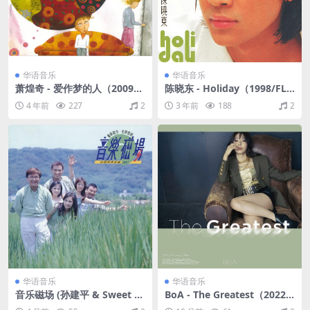
华语音乐
华语音乐
萧煌奇 - 爱作梦的人（2009/F
陈晓东 - Holiday（1998/FLA
LAC/分轨/346M）
C/分轨/253M）
4 年前
227
2
3 年前
188
2
华语音乐
华语音乐
音乐磁场 (孙建平 & Sweet St
BoA - The Greatest（2022/
yle) - 音乐磁场 (21)（1998/F
FLAC/分轨/352M）