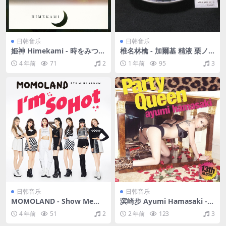
日韩音乐
日韩音乐
姫神 Himekami - 時をみつめ
椎名林檎 - 加爾基 精液 栗ノ
て（1988/FLAC/EP分轨/124
花（2003/FLAC/分轨/325
4 年前
71
2
1 年前
95
3
M）
M）
日韩音乐
日韩音乐
MOMOLAND - Show Me（2
滨崎步 Ayumi Hamasaki - P
019/FLAC/EP分轨/149M）
arty Queen（2012/FLAC/分
4 年前
51
2
2 年前
123
3
轨/365M）